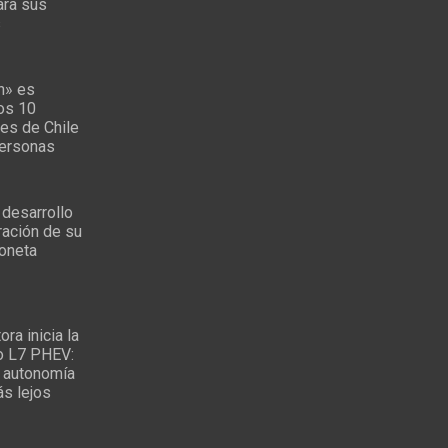
ara sus
s
n» es
los 10
es de Chile
personas
 desarrollo
ración de su
oneta
ra inicia la
o L7 PHEV:
 autonomía
ás lejos