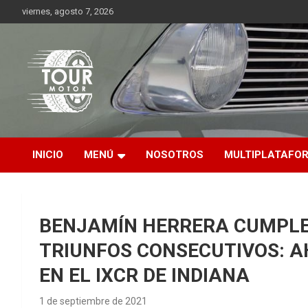
Saltar
viernes, agosto 7, 2026
al
contenido
Plataforma de contenido audiovisual para el sector automotriz
Tour Motor
INICIO
MENÚ
NOSOTROS
MULTIPLATAFO
BENJAMÍN HERRERA CUMPLE
TRIUNFOS CONSECUTIVOS: 
EN EL IXCR DE INDIANA
1 de septiembre de 2021