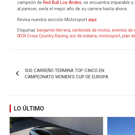
campeón de
Red Bull Los Andes
, se encuentra imparable y 
al parecer, sería el mejor año de su carrera hasta ahora.
Revisa nuestra sección Motorsport
aquí
.
Etiquetas:
benjamín Herrera
,
contenido de motos
,
eventos de
IXCR Cross Country Racing
,
ixcr de indiana
,
motorsport
,
plan d
Navegación
ISIS CARREÑO TERMINA TOP CINCO EN
de
CAMPEONATO WOMEN’S CUP DE EUROPA
entradas
LO ÚLTIMO