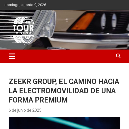
Saltar
domingo, agosto 9, 2026
al
contenido
Plataforma de contenido audiovisual para el sector automotriz
Tour Motor
ZEEKR GROUP, EL CAMINO HACIA
LA ELECTROMOVILIDAD DE UNA
FORMA PREMIUM
6 de junio de 2025