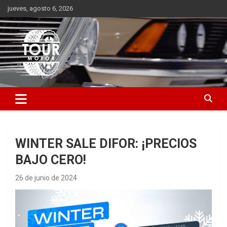
Saltar
jueves, agosto 6, 2026
al
contenido
Plataforma de contenido audiovisual para el sector automotriz
Tour Motor
WINTER SALE DIFOR: ¡PRECIOS
BAJO CERO!
26 de junio de 2024