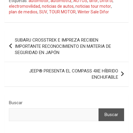
Etiquetas:
automotor
,
automotriz
,
AUTOS
,
difor
,
Difor.cl
,
electromovilidad
,
noticias de autos
,
noticias tour motor
,
plan de medios
,
SUV
,
TOUR MOTOR
,
Winter Sale Difor
Navegación
SUBARU CROSSTREK E IMPREZA RECIBEN
de
IMPORTANTE RECONOCIMIENTO EN MATERIA DE
SEGURIDAD EN JAPÓN
entradas
JEEP® PRESENTA EL COMPASS 4XE HÍBRIDO
ENCHUFABLE
Buscar
Buscar