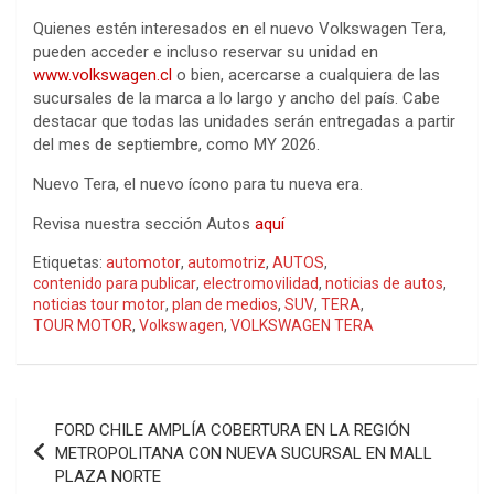
Quienes estén interesados en el nuevo Volkswagen Tera,
pueden acceder e incluso reservar su unidad en
www.volkswagen.cl
o bien, acercarse a cualquiera de las
sucursales de la marca a lo largo y ancho del país. Cabe
destacar que todas las unidades serán entregadas a partir
del mes de septiembre, como MY 2026.
Nuevo Tera, el nuevo ícono para tu nueva era.
Revisa nuestra sección Autos
aquí
Etiquetas:
automotor
,
automotriz
,
AUTOS
,
contenido para publicar
,
electromovilidad
,
noticias de autos
,
noticias tour motor
,
plan de medios
,
SUV
,
TERA
,
TOUR MOTOR
,
Volkswagen
,
VOLKSWAGEN TERA
Navegación
FORD CHILE AMPLÍA COBERTURA EN LA REGIÓN
de
METROPOLITANA CON NUEVA SUCURSAL EN MALL
PLAZA NORTE
entradas