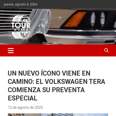
Saltar
jueves, agosto 6, 2026
al
contenido
Plataforma de contenido audiovisual para el sector automotriz
Tour Motor
UN NUEVO ÍCONO VIENE EN
CAMINO: EL VOLKSWAGEN TERA
COMIENZA SU PREVENTA
ESPECIAL
12 de agosto de 2025