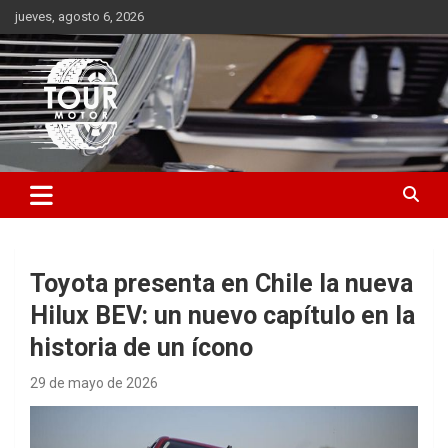
Saltar
jueves, agosto 6, 2026
al
contenido
Plataforma de contenido audiovisual para el sector automotriz
Tour Motor
Toyota presenta en Chile la nueva
Hilux BEV: un nuevo capítulo en la
historia de un ícono
29 de mayo de 2026