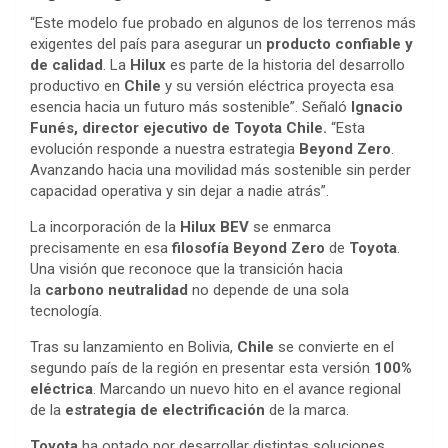
“Este modelo fue probado en algunos de los terrenos más
exigentes del país para asegurar un
producto confiable y
de calidad
. La
Hilux
es parte de la historia del desarrollo
productivo en
Chile
y su versión eléctrica proyecta esa
esencia hacia un futuro más sostenible”. Señaló
Ignacio
Funés, director ejecutivo de Toyota Chile.
“Esta
evolución responde a nuestra estrategia
Beyond Zero
.
Avanzando hacia una movilidad más sostenible sin perder
capacidad operativa y sin dejar a nadie atrás”.
La incorporación de la
Hilux BEV
se enmarca
precisamente en esa
filosofía Beyond Zero
de
Toyota
.
Una visión que reconoce que la transición hacia
la
carbono neutralidad
no depende de una sola
tecnología.
Tras su lanzamiento en Bolivia,
Chile
se convierte en el
segundo país de la región en presentar esta versión
100%
eléctrica
. Marcando un nuevo hito en el avance regional
de la
estrategia de electrificación
de la marca.
Toyota
ha optado por desarrollar distintas soluciones