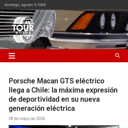
Saltar
domingo, agosto 9, 2026
al
contenido
Plataforma de contenido audiovisual para el sector automotriz
Tour Motor
Porsche Macan GTS eléctrico
llega a Chile: la máxima expresión
de deportividad en su nueva
generación eléctrica
28 de mayo de 2026