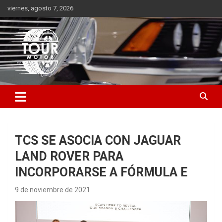
Saltar
viernes, agosto 7, 2026
al
contenido
Plataforma de contenido audiovisual para el sector automotriz
Tour Motor
TCS SE ASOCIA CON JAGUAR
LAND ROVER PARA
INCORPORARSE A FÓRMULA E
9 de noviembre de 2021