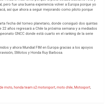
l, pero fue una buena experiencia volver a Europa porque yo
acá, así que ahora a seguir mejorando como piloto porque
arta fecha del torneo planetario, donde consiguió dos quintas
 de 22 años regresará a Chile la próxima semana y a mediados
mpeonato GNCC donde está cuarto en el ranking de la serie
idos y ahora Mundial FIM en Europa gracias a los apoyos
Ultravisión, SMotos y Honda Ruy Barbosa.
 de moto
,
honda team s2 motorsport
,
moto chile
,
Motosport
,