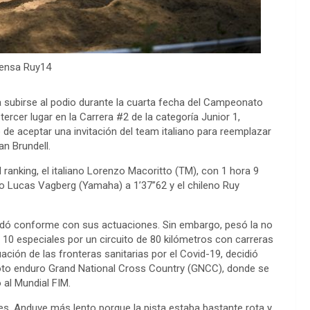
rensa Ruy14
 subirse al podio durante la cuarta fecha del Campeonato
ercer lugar en la Carrera #2 de la categoría Junior 1,
go de aceptar una invitación del team italiano para reemplazar
an Brundell.
l ranking, el italiano Lorenzo Macoritto (TM), con 1 hora 9
o Lucas Vagberg (Yamaha) a 1’37”62 y el chileno Ruy
uedó conforme con sus actuaciones. Sin embargo, pesó la no
 10 especiales por un circuito de 80 kilómetros con carreras
tuación de las fronteras sanitarias por el Covid-19, decidió
to enduro Grand National Cross Country (GNCC), donde se
 al Mundial FIM.
nes. Anduve más lento porque la pista estaba bastante rota y