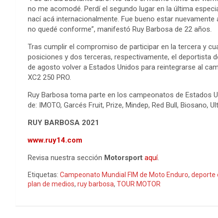
no me acomodé. Perdí el segundo lugar en la última especia
nací acá internacionalmente. Fue bueno estar nuevamente 
no quedé conforme”, manifestó Ruy Barbosa de 22 años.
Tras cumplir el compromiso de participar en la tercera y cu
posiciones y dos terceras, respectivamente, el deportista
de agosto volver a Estados Unidos para reintegrarse al ca
XC2 250 PRO.
Ruy Barbosa toma parte en los campeonatos de Estados Un
de: IMOTO, Garcés Fruit, Prize, Mindep, Red Bull, Biosano, 
RUY BARBOSA 2021
www.ruy14.com
Revisa nuestra sección
Motorsport
aquí
.
Etiquetas:
Campeonato Mundial FIM de Moto Enduro
,
deporte
plan de medios
,
ruy barbosa
,
TOUR MOTOR