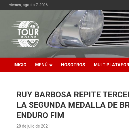
Saltar
viernes, agosto 7, 2026
al
contenido
Plataforma de contenido audiovisual para el sector automotriz
Tour Motor
INICIO
MENÚ
NOSOTROS
MULTIPLATAFO
RUY BARBOSA REPITE TERCE
LA SEGUNDA MEDALLA DE B
ENDURO FIM
28 de julio de 2021