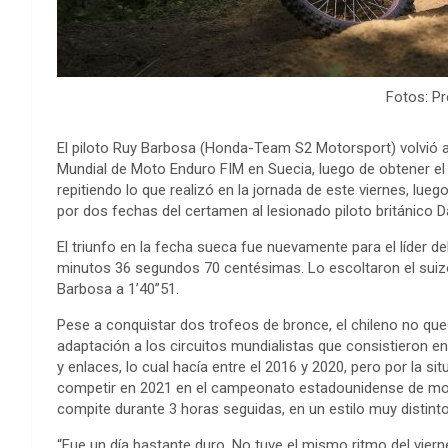
Fotos: P
El piloto Ruy Barbosa (Honda-Team S2 Motorsport) volvió a
Mundial de Moto Enduro FIM en Suecia, luego de obtener el t
repitiendo lo que realizó en la jornada de este viernes, lue
por dos fechas del certamen al lesionado piloto británico D
El triunfo en la fecha sueca fue nuevamente para el líder de
minutos 36 segundos 70 centésimas. Lo escoltaron el suiz
Barbosa a 1’40”51.
Pese a conquistar dos trofeos de bronce, el chileno no q
adaptación a los circuitos mundialistas que consistieron en
y enlaces, lo cual hacía entre el 2016 y 2020, pero por la si
competir en 2021 en el campeonato estadounidense de mo
compite durante 3 horas seguidas, en un estilo muy distinto
“Fue un día bastante duro. No tuve el mismo ritmo del vier