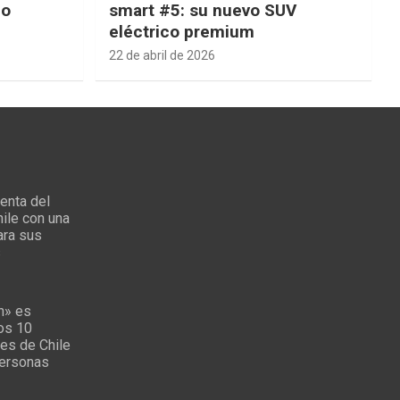
ño
smart #5: su nuevo SUV
eléctrico premium
22 de abril de 2026
enta del
ile con una
ara sus
s
n» es
los 10
es de Chile
personas