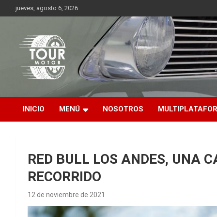
Saltar
jueves, agosto 6, 2026
al
contenido
Plataforma de contenido audiovisual para el sector automotriz
Tour Motor
INICIO
MENÚ
NOSOTROS
MULTIPLATAFO
RED BULL LOS ANDES, UNA 
RECORRIDO
12 de noviembre de 2021