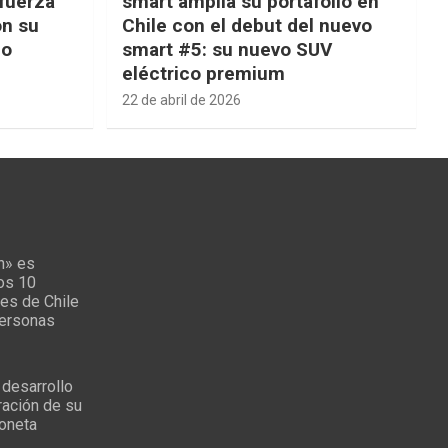
fuerza
smart amplía su portafolio en
on su
Chile con el debut del nuevo
ño
smart #5: su nuevo SUV
eléctrico premium
22 de abril de 2026
n» es
los 10
es de Chile
personas
 desarrollo
ración de su
oneta