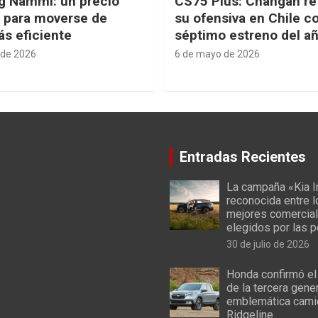
g Nammi: un precio
CS75 Plus: Changan re
e para moverse de
su ofensiva en Chile c
s eficiente
séptimo estreno del a
 de 2026
6 de mayo de 2026
Entradas Recientes
La campaña «Kia I
reconocida entre 
mejores comercial
elegidos por las 
30 de julio de 2026
Honda confirmó el
de la tercera gene
emblemática cami
Ridgeline