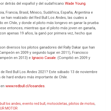
por detrás del español y del sudafricano
Wade Young.
ia, Francia, Brasil, México, Sudáfrica, España, Argentina e
 se han realizado del Red Bull Los Andes, las cuales a
o en Chile, y donde el piloto más longevo en ganar la prueba
 ese entonces; mientras que el piloto más joven en ganarla,
y con apenas 19 años, la ganó por primera vez, hecho que
 son diversos los pilotos ganadores del Rally Dakar que han
 (Campeón en 2009 y segundo lugar en 2011), Francisco
(Campeón en 2013) e
Ignacio Casale.
(Compitió en 2009 y
ón de Red Bull Los Andes 2021? Este sábado 13 de noviembre
ra de hard enduro más importante de Chile.
n en
www.redbull.cl/losandes
.
bull los andes
,
evento red bull
,
motocicletas
,
pilotos de motos
,
UR MOTOR