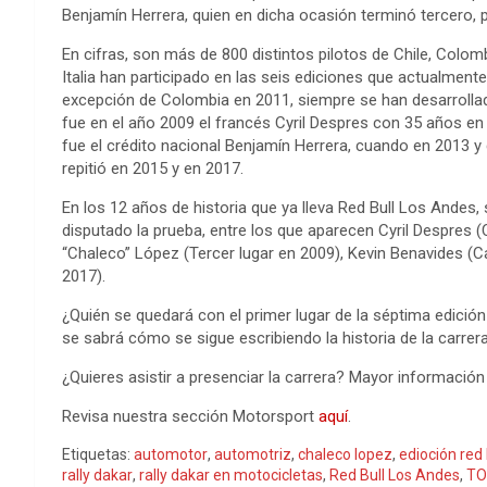
Benjamín Herrera, quien en dicha ocasión terminó tercero, 
En cifras, son más de 800 distintos pilotos de Chile, Colomb
Italia han participado en las seis ediciones que actualmente
excepción de Colombia en 2011, siempre se han desarrollad
fue en el año 2009 el francés Cyril Despres con 35 años en
fue el crédito nacional Benjamín Herrera, cuando en 2013 
repitió en 2015 y en 2017.
En los 12 años de historia que ya lleva Red Bull Los Andes,
disputado la prueba, entre los que aparecen Cyril Despres
“Chaleco” López (Tercer lugar en 2009), Kevin Benavides 
2017).
¿Quién se quedará con el primer lugar de la séptima edici
se sabrá cómo se sigue escribiendo la historia de la carre
¿Quieres asistir a presenciar la carrera? Mayor informació
Revisa nuestra sección Motorsport
aquí
.
Etiquetas:
automotor
,
automotriz
,
chaleco lopez
,
edioción red 
rally dakar
,
rally dakar en motocicletas
,
Red Bull Los Andes
,
TO