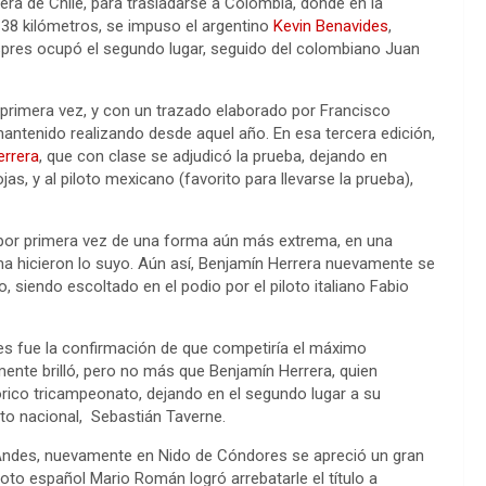
uera de Chile, para trasladarse a Colombia, donde en la
 38 kilómetros, se impuso el argentino
Kevin Benavides
,
espres ocupó el segundo lugar, seguido del colombiano Juan
r primera vez, y con un trazado elaborado por Francisco
antenido realizando desde aquel año. En esa tercera edición,
errera
, que con clase se adjudicó la prueba, dejando en
as, y al piloto mexicano (favorito para llevarse la prueba),
ó por primera vez de una forma aún más extrema, en una
ima hicieron lo suyo. Aún así, Benjamín Herrera nuevamente se
 siendo escoltado en el podio por el piloto italiano Fabio
des fue la confirmación de que competiría el máximo
amente brilló, pero no más que Benjamín Herrera, quien
órico tricampeonato, dejando en el segundo lugar a su
oto nacional, Sebastián Taverne.
s Andes, nuevamente en Nido de Cóndores se apreció un gran
loto español Mario Román logró arrebatarle el título a