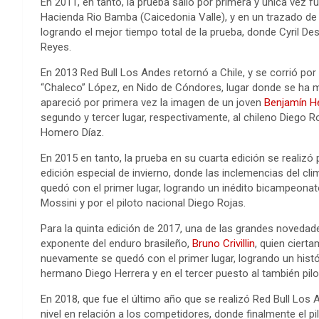
En 2011, en tanto, la prueba salió por primera y única vez f
Hacienda Rio Bamba (Caicedonia Valle), y en un trazado de
logrando el mejor tiempo total de la prueba, donde Cyril D
Reyes.
En 2013 Red Bull Los Andes retornó a Chile, y se corrió po
“Chaleco” López, en Nido de Cóndores, lugar donde se ha m
apareció por primera vez la imagen de un joven
Benjamín H
segundo y tercer lugar, respectivamente, al chileno Diego Roj
Homero Díaz.
En 2015 en tanto, la prueba en su cuarta edición se realiz
edición especial de invierno, donde las inclemencias del cl
quedó con el primer lugar, logrando un inédito bicampeonato,
Mossini y por el piloto nacional Diego Rojas.
Para la quinta edición de 2017, una de las grandes noveda
exponente del enduro brasileño,
Bruno Crivillin
, quien ciert
nuevamente se quedó con el primer lugar, logrando un hist
hermano Diego Herrera y en el tercer puesto al también pil
En 2018, que fue el último año que se realizó Red Bull Lo
nivel en relación a los competidores, donde finalmente el pi