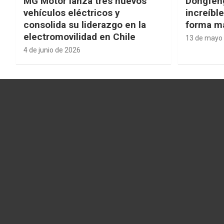
MG Motor lanza tres nuevos
Dongfen
vehículos eléctricos y
increíbl
consolida su liderazgo en la
forma má
electromovilidad en Chile
13 de mayo
4 de junio de 2026