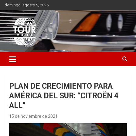
Saltar
domingo, agosto 9, 2026
al
contenido
Plataforma de contenido audiovisual para el sector automotriz
Tour Motor
PLAN DE CRECIMIENTO PARA
AMÉRICA DEL SUR: “CITROËN 4
ALL”
15 de noviembre de 2021