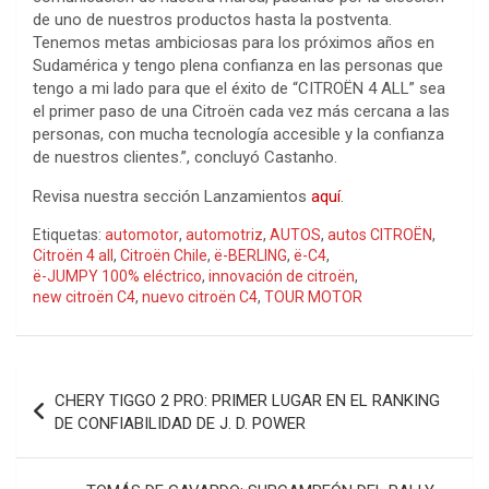
de uno de nuestros productos hasta la postventa.
Tenemos metas ambiciosas para los próximos años en
Sudamérica y tengo plena confianza en las personas que
tengo a mi lado para que el éxito de “CITROËN 4 ALL” sea
el primer paso de una Citroën cada vez más cercana a las
personas, con mucha tecnología accesible y la confianza
de nuestros clientes.”, concluyó Castanho.
Revisa nuestra sección Lanzamientos
aquí
.
Etiquetas:
automotor
,
automotriz
,
AUTOS
,
autos CITROËN
,
Citroën 4 all
,
Citroën Chile
,
ë-BERLING
,
ë-C4
,
ë-JUMPY 100% eléctrico
,
innovación de citroën
,
new citroën C4
,
nuevo citroën C4
,
TOUR MOTOR
Navegación
CHERY TIGGO 2 PRO: PRIMER LUGAR EN EL RANKING
de
DE CONFIABILIDAD DE J. D. POWER
entradas