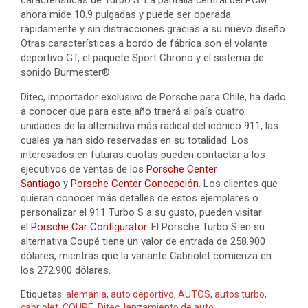
ahora mide 10.9 pulgadas y puede ser operada
rápidamente y sin distracciones gracias a su nuevo diseño.
Otras características a bordo de fábrica son el volante
deportivo GT, el paquete Sport Chrono y el sistema de
sonido Burmester®
Ditec, importador exclusivo de Porsche para Chile, ha dado
a conocer que para este año traerá al país cuatro
unidades de la alternativa más radical del icónico 911, las
cuales ya han sido reservadas en su totalidad. Los
interesados en futuras cuotas pueden contactar a los
ejecutivos de ventas de los
Porsche Center
Santiago
y
Porsche Center Concepción
. Los clientes que
quieran conocer más detalles de estos ejemplares o
personalizar el 911 Turbo S a su gusto, pueden visitar
el
Porsche Car Configurator
. El Porsche Turbo S en su
alternativa Coupé tiene un valor de entrada de 258.900
dólares, mientras que la variante Cabriolet comienza en
los 272.900 dólares.
Etiquetas:
alemania
,
auto deportivo
,
AUTOS
,
autos turbo
,
cabriolet
,
COUPÉ
,
Ditec
,
lanzamiento de auto
,