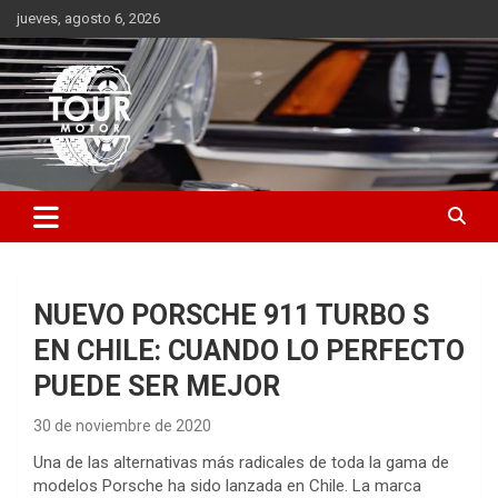
Saltar
jueves, agosto 6, 2026
al
contenido
Plataforma de contenido audiovisual para el sector automotriz
Tour Motor
NUEVO PORSCHE 911 TURBO S
EN CHILE: CUANDO LO PERFECTO
PUEDE SER MEJOR
30 de noviembre de 2020
Una de las alternativas más radicales de toda la gama de
modelos Porsche ha sido lanzada en Chile. La marca