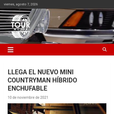
Saltar
viernes, agosto 7, 2026
al
contenido
Plataforma de contenido audiovisual para el sector automotriz
Tour Motor
LLEGA EL NUEVO MINI
COUNTRYMAN HÍBRIDO
ENCHUFABLE
10 de noviembre de 2021