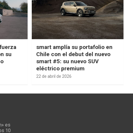
fuerza
smart amplía su portafolio en
on su
Chile con el debut del nuevo
ño
smart #5: su nuevo SUV
eléctrico premium
22 de abril de 2026
n» es
los 10