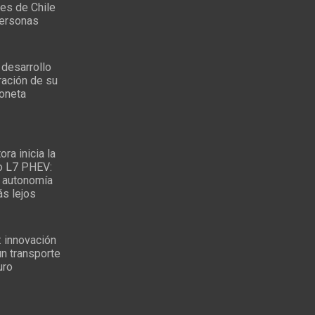
es de Chile
personas
 desarrollo
ración de su
oneta
ra inicia la
o L7 PHEV:
 autonomía
ás lejos
: innovación
un transporte
uro