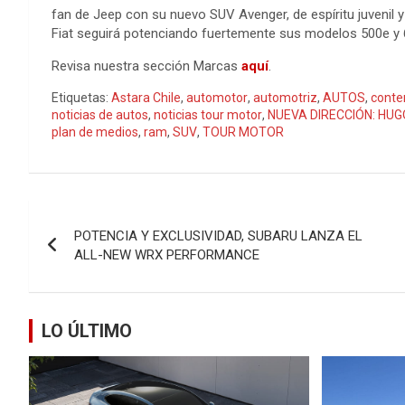
fan de Jeep con su nuevo SUV Avenger, de espíritu juvenil y
Fiat seguirá potenciando fuertemente sus modelos 500e y
Revisa nuestra sección Marcas
aquí
.
Etiquetas:
Astara Chile
,
automotor
,
automotriz
,
AUTOS
,
conte
noticias de autos
,
noticias tour motor
,
NUEVA DIRECCIÓN: HU
plan de medios
,
ram
,
SUV
,
TOUR MOTOR
Navegación
POTENCIA Y EXCLUSIVIDAD, SUBARU LANZA EL
de
ALL-NEW WRX PERFORMANCE
entradas
LO ÚLTIMO