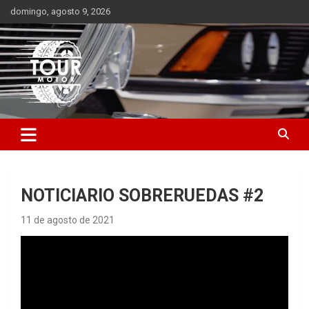
Saltar
domingo, agosto 9, 2026
al
contenido
Plataforma de contenido audiovisual para el sector automotriz
Tour Motor
NOTICIARIO SOBRERUEDAS #2
11 de agosto de 2021