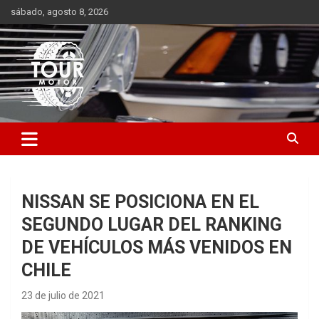
Saltar
sábado, agosto 8, 2026
al
contenido
Plataforma de contenido audiovisual para el sector automotriz
Tour Motor
NISSAN SE POSICIONA EN EL
SEGUNDO LUGAR DEL RANKING
DE VEHÍCULOS MÁS VENIDOS EN
CHILE
23 de julio de 2021