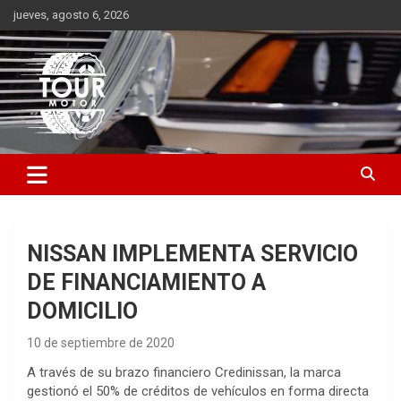
Saltar
jueves, agosto 6, 2026
al
contenido
Plataforma de contenido audiovisual para el sector automotriz
Tour Motor
NISSAN IMPLEMENTA SERVICIO
DE FINANCIAMIENTO A
DOMICILIO
10 de septiembre de 2020
A través de su brazo financiero Credinissan, la marca
gestionó el 50% de créditos de vehículos en forma directa