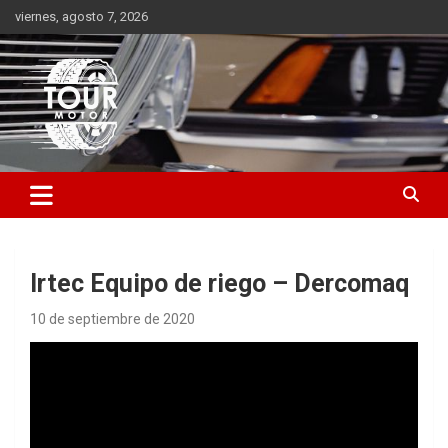
Saltar
viernes, agosto 7, 2026
al
contenido
Plataforma de contenido audiovisual para el sector automotriz
Tour Motor
Irtec Equipo de riego – Dercomaq
10 de septiembre de 2020