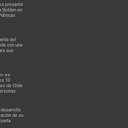
ps presentó
a Bolden en
Públicas
enta del
ile con una
ara sus
s
n» es
los 10
es de Chile
personas
 desarrollo
ración de su
oneta