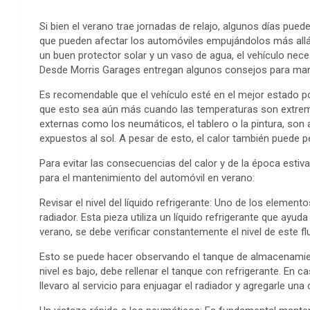
Si bien el verano trae jornadas de relajo, algunos días pue
que pueden afectar los automóviles empujándolos más allá 
un buen protector solar y un vaso de agua, el vehículo nec
Desde Morris Garages entregan algunos consejos para mant
Es recomendable que el vehículo esté en el mejor estado po
que esto sea aún más cuando las temperaturas son extrem
externas como los neumáticos, el tablero o la pintura, son
expuestos al sol. A pesar de esto, el calor también puede pe
Para evitar las consecuencias del calor y de la época estiv
para el mantenimiento del automóvil en verano:
Revisar el nivel del líquido refrigerante: Uno de los eleme
radiador. Esta pieza utiliza un líquido refrigerante que ayud
verano, se debe verificar constantemente el nivel de este fl
Esto se puede hacer observando el tanque de almacenamient
nivel es bajo, debe rellenar el tanque con refrigerante. En
llevaro al servicio para enjuagar el radiador y agregarle una