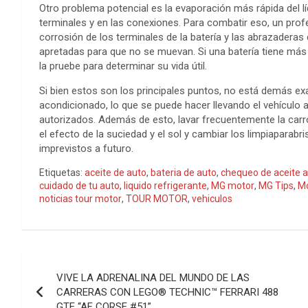
Otro problema potencial es la evaporación más rápida del lí
terminales y en las conexiones. Para combatir eso, un prof
corrosión de los terminales de la batería y las abrazadera
apretadas para que no se muevan. Si una batería tiene más
la pruebe para determinar su vida útil.
Si bien estos son los principales puntos, no está demás exami
acondicionado, lo que se puede hacer llevando el vehículo
autorizados. Además de esto, lavar frecuentemente la carroc
el efecto de la suciedad y el sol y cambiar los limpiaparabri
imprevistos a futuro.
Etiquetas:
aceite de auto
,
bateria de auto
,
chequeo de aceite 
cuidado de tu auto
,
liquido refrigerante
,
MG motor
,
MG Tips
,
Mo
noticias tour motor
,
TOUR MOTOR
,
vehiculos
Navegación
VIVE LA ADRENALINA DEL MUNDO DE LAS
de
CARRERAS CON LEGO® TECHNIC™ FERRARI 488
GTE “AF CORSE #51”