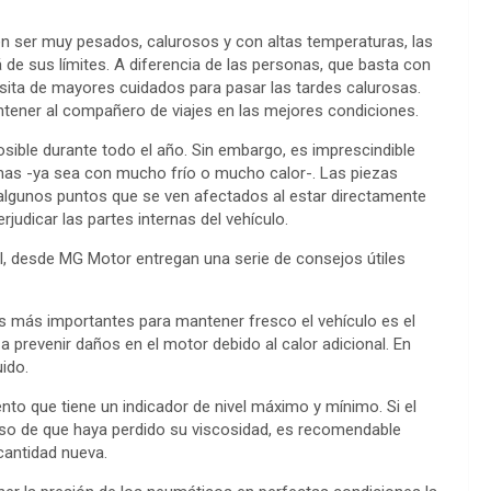
den ser muy pesados, calurosos y con altas temperaturas, las
de sus límites. A diferencia de las personas, que basta con
esita de mayores cuidados para pasar las tardes calurosas.
ener al compañero de viajes en las mejores condiciones.
sible durante todo el año. Sin embargo, es imprescindible
as -ya sea con mucho frío o mucho calor-. Las piezas
 algunos puntos que se ven afectados al estar directamente
rjudicar las partes internas del vehículo.
al, desde MG Motor entregan una serie de consejos útiles
ntos más importantes para mantener fresco el vehículo es el
a a prevenir daños en el motor debido al calor adicional. En
uido.
o que tiene un indicador de nivel máximo y mínimo. Si el
 caso de que haya perdido su viscosidad, es recomendable
 cantidad nueva.