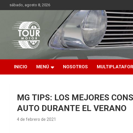
Saltar
sábado, agosto 8, 2026
al
contenido
Plataforma de contenido audiovisual para el sector automotriz
Tour Motor
INICIO
MENÚ
NOSOTROS
MULTIPLATAFO
MG TIPS: LOS MEJORES CONS
AUTO DURANTE EL VERANO
4 de febrero de 2021