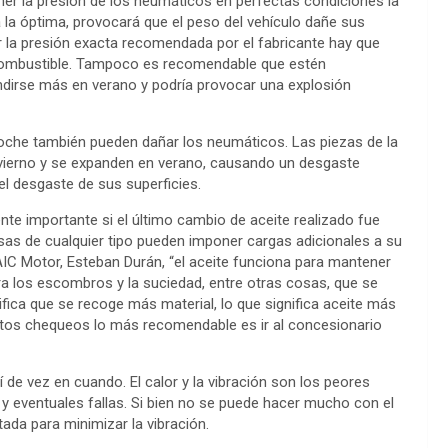
er la presión de los neumáticos en perfectas condiciones la
a la óptima, provocará que el peso del vehículo dañe sus
la presión exacta recomendada por el fabricante hay que
el combustible. Tampoco es recomendable que estén
pandirse más en verano y podría provocar una explosión
 noche también pueden dañar los neumáticos. Las piezas de la
vierno y se expanden en verano, causando un desgaste
l desgaste de sus superficies.
nte importante si el último cambio de aceite realizado fue
sas de cualquier tipo pueden imponer cargas adicionales a su
SAIC Motor, Esteban Durán, “el aceite funciona para mantener
tura los escombros y la suciedad, entre otras cosas, que se
nifica que se recoge más material, lo que significa aceite más
estos chequeos lo más recomendable es ir al concesionario
 de vez en cuando. El calor y la vibración son los peores
y eventuales fallas. Si bien no se puede hacer mucho con el
ada para minimizar la vibración.