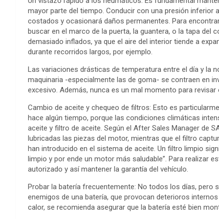
Un vistazo rápido a los neumáticos: Es fundamental manten
mayor parte del tiempo. Conducir con una presión inferior 
costados y ocasionará daños permanentes. Para encontrar 
buscar en el marco de la puerta, la guantera, o la tapa d
demasiado inflados, ya que el aire del interior tiende a ex
durante recorridos largos, por ejemplo.
Las variaciones drásticas de temperatura entre el día y la
maquinaria -especialmente las de goma- se contraen en in
excesivo. Además, nunca es un mal momento para revisar e
Cambio de aceite y chequeo de filtros: Esto es particularme
hace algún tiempo, porque las condiciones climáticas inten
aceite y filtro de aceite. Según el After Sales Manager de 
lubricadas las piezas del motor, mientras que el filtro cap
han introducido en el sistema de aceite. Un filtro limpio sig
limpio y por ende un motor más saludable”. Para realizar 
autorizado y así mantener la garantía del vehículo.
Probar la batería frecuentemente: No todos los días, pero sí
enemigos de una batería, que provocan deterioros internos 
calor, se recomienda asegurar que la batería esté bien mont