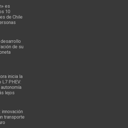
n» es
los 10
es de Chile
personas
 desarrollo
ración de su
oneta
ra inicia la
o L7 PHEV:
 autonomía
ás lejos
: innovación
un transporte
uro