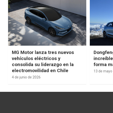
MG Motor lanza tres nuevos
Dongfen
vehículos eléctricos y
increíbl
consolida su liderazgo en la
forma má
electromovilidad en Chile
13 de mayo
4 de junio de 2026