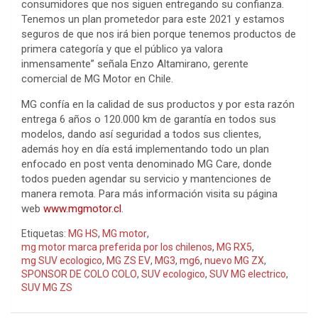
consumidores que nos siguen entregando su confianza.
Tenemos un plan prometedor para este 2021 y estamos
seguros de que nos irá bien porque tenemos productos de
primera categoría y que el público ya valora
inmensamente” señala Enzo Altamirano, gerente
comercial de MG Motor en Chile.
MG confía en la calidad de sus productos y por esta razón
entrega 6 años o 120.000 km de garantía en todos sus
modelos, dando así seguridad a todos sus clientes,
además hoy en día está implementando todo un plan
enfocado en post venta denominado MG Care, donde
todos pueden agendar su servicio y mantenciones de
manera remota. Para más información visita su página
web
www.mgmotor.cl
.
Etiquetas:
MG HS
,
MG motor
,
mg motor marca preferida por los chilenos
,
MG RX5
,
mg SUV ecologico
,
MG ZS EV
,
MG3
,
mg6
,
nuevo MG ZX
,
SPONSOR DE COLO COLO
,
SUV ecologico
,
SUV MG electrico
,
SUV MG ZS