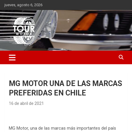
Saltar
jueves, agosto 6, 2026
al
contenido
Plataforma de contenido audiovisual para el sector automotriz
Tour Motor
MG MOTOR UNA DE LAS MARCAS
PREFERIDAS EN CHILE
16 de abril de 2021
MG Motor, una de las marcas más importantes del país