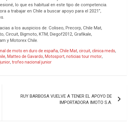
ioné, lo que es habitual en este tipo de competencia.
a a trabajar en Chile a buscar apoyo para el 2021”,
es.
ias a los auspicios de: Coliseo, Precorp, Chile Mat,
o, Circuit, Bigmoto, KTM, Diegof2012, Grafikale,
eam y Motorex Chile.
nal de moto en duro de españa
,
Chile Mat
,
circuit
,
clinica meds
,
ile
,
Matteo de Gavardo
,
Motosport
,
noticias tour motor
,
junior
,
trofeo nacional junior
RUY BARBOSA VUELVE A TENER EL APOYO DE
IMPORTADORA IMOTO S.A.