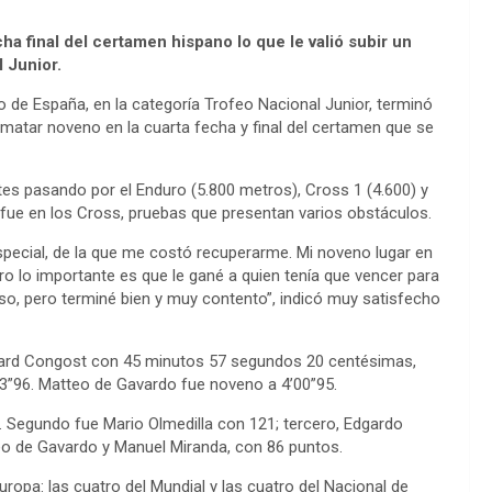
cha final del certamen hispano lo que le valió subir un
l Junior.
 de España, en la categoría Trofeo Nacional Junior, terminó
matar noveno en la cuarta fecha y final del certamen que se
tes pasando por el Enduro (5.800 metros), Cross 1 (4.600) y
fue en los Cross, pruebas que presentan varios obstáculos.
especial, de la que me costó recuperarme. Mi noveno lugar en
ero lo importante es que le gané a quien tenía que vencer para
groso, pero terminé bien y muy contento”, indicó muy satisfecho
 Gerard Congost con 45 minutos 57 segundos 20 centésimas,
53”96. Matteo de Gavardo fue noveno a 4’00”95.
 Segundo fue Mario Olmedilla con 121; tercero, Edgardo
eo de Gavardo y Manuel Miranda, con 86 puntos.
uropa: las cuatro del Mundial y las cuatro del Nacional de