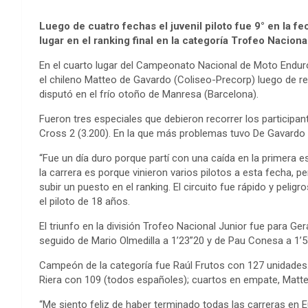
Luego de cuatro fechas el juvenil piloto fue 9° en la fe
lugar en el ranking final en la categoría Trofeo Naciona
En el cuarto lugar del Campeonato Nacional de Moto Enduro
el chileno Matteo de Gavardo (Coliseo-Precorp) luego de re
disputó en el frío otoño de Manresa (Barcelona).
Fueron tres especiales que debieron recorrer los participan
Cross 2 (3.200). En la que más problemas tuvo De Gavardo 
“Fue un día duro porque partí con una caída en la primera 
la carrera es porque vinieron varios pilotos a esta fecha, p
subir un puesto en el ranking. El circuito fue rápido y peli
el piloto de 18 años.
El triunfo en la división Trofeo Nacional Junior fue para
seguido de Mario Olmedilla a 1’23”20 y de Pau Conesa a 1’
Campeón de la categoría fue Raúl Frutos con 127 unidades.
Riera con 109 (todos españoles); cuartos en empate, Matt
“Me siento feliz de haber terminado todas las carreras en E