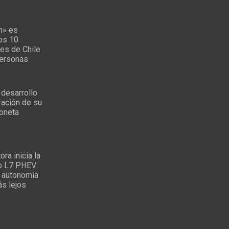
n» es
los 10
es de Chile
personas
 desarrollo
ración de su
oneta
ra inicia la
o L7 PHEV:
 autonomía
ás lejos