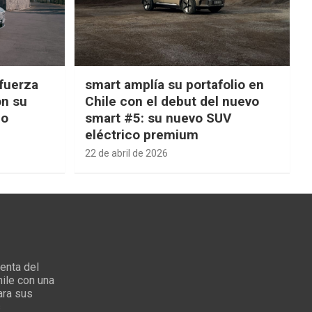
fuerza
smart amplía su portafolio en
on su
Chile con el debut del nuevo
ño
smart #5: su nuevo SUV
eléctrico premium
22 de abril de 2026
enta del
ile con una
ara sus
s