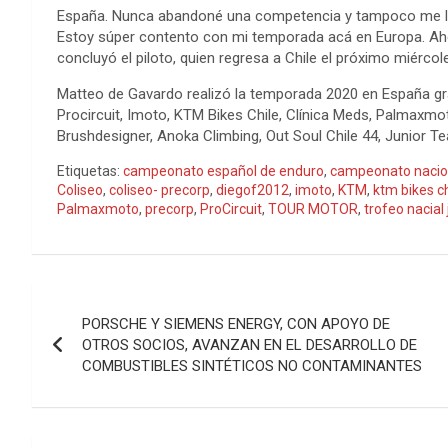
España. Nunca abandoné una competencia y tampoco me les
Estoy súper contento con mi temporada acá en Europa. Ahor
concluyó el piloto, quien regresa a Chile el próximo miércol
Matteo de Gavardo realizó la temporada 2020 en España grac
Procircuit, Imoto, KTM Bikes Chile, Clínica Meds, Palmaxmot
Brushdesigner, Anoka Climbing, Out Soul Chile 44, Junior T
Etiquetas:
campeonato español de enduro
,
campeonato nacio
Coliseo
,
coliseo- precorp
,
diegof2012
,
imoto
,
KTM
,
ktm bikes ch
Palmaxmoto
,
precorp
,
ProCircuit
,
TOUR MOTOR
,
trofeo nacial 
Navegación
PORSCHE Y SIEMENS ENERGY, CON APOYO DE
de
OTROS SOCIOS, AVANZAN EN EL DESARROLLO DE
COMBUSTIBLES SINTÉTICOS NO CONTAMINANTES
entradas