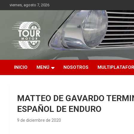
Saltar
viernes, agosto 7, 2026
al
contenido
Plataforma de contenido audiovisual para el sector automotriz
Tour Motor
INICIO
MENÚ
NOSOTROS
MULTIPLATAFO
MATTEO DE GAVARDO TERMI
ESPAÑOL DE ENDURO
9 de diciembre de 2020