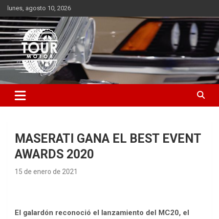
Saltar
lunes, agosto 10, 2026
al
contenido
Plataforma de contenido audiovisual para el sector automotriz
Tour Motor
MASERATI GANA EL BEST EVENT
AWARDS 2020
15 de enero de 2021
El galardón reconoció el lanzamiento del MC20, el