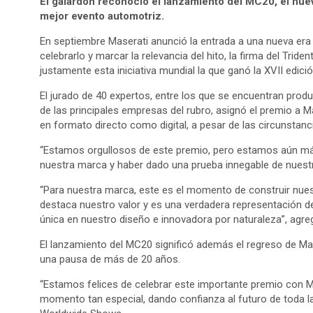
El galardón reconoció el lanzamiento del MC20, el nue
mejor evento automotriz.
En septiembre Maserati anunció la entrada a una nueva era
celebrarlo y marcar la relevancia del hito, la firma del Tri
justamente esta iniciativa mundial la que ganó la XVII edic
El jurado de 40 expertos, entre los que se encuentran pro
de las principales empresas del rubro, asignó el premio a M
en formato directo como digital, a pesar de las circunstanc
“Estamos orgullosos de este premio, pero estamos aún má
nuestra marca y haber dado una prueba innegable de nuestr
“Para nuestra marca, este es el momento de construir nues
destaca nuestro valor y es una verdadera representación de
única en nuestro diseño e innovadora por naturaleza”, agr
El lanzamiento del MC20 significó además el regreso de M
una pausa de más de 20 años.
“Estamos felices de celebrar este importante premio con Ma
momento tan especial, dando confianza al futuro de toda la