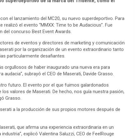
vo superdeportivo de la marca del Tridente, como el
 con el lanzamiento del MC20, su nuevo superdeportivo. Para
dente realizó el evento “MMXX: Time to be Audacious”. Fue
ión del concurso Best Event Awards.
ductores de eventos y directores de marketing y comunicación
aserati por la organización de un evento extraordinario tanto
ias particularmente desafiantes.
s orgullosos de haber inaugurado una nueva era para
a audacia”, subrayó el CEO de Maserati, Davide Grasso.
tro futuro. El evento por el que fuimos galardonados
 los valores de Maserati. De hecho, nos guía nuestra pasión,
egó Grasso.
aserati a la producción de sus propios motores después de
serati, que afirma una experiencia extraordinaria en un
 industria”, explicó Valentina Saluzzi, CEO de FeelRouge