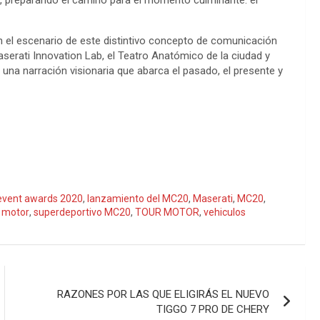
, preparando el camino para el momento culminante: el
n el escenario de este distintivo concepto de comunicación
Maserati Innovation Lab, el Teatro Anatómico de la ciudad y
 una narración visionaria que abarca el pasado, el presente y
event awards 2020
,
lanzamiento del MC20
,
Maserati
,
MC20
,
r motor
,
superdeportivo MC20
,
TOUR MOTOR
,
vehiculos
RAZONES POR LAS QUE ELIGIRÁS EL NUEVO
TIGGO 7 PRO DE CHERY