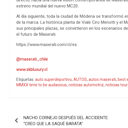
directo, hacia una nueva visión contemporánea de Maserati
estreno mundial del nuevo MC20.
Al día siguiente, toda la ciudad de Módena se transformó e
de la marca. La histórica planta de Viale Ciro Menotti y el 
sus principales plazas, se convirtieron en los escenarios de
el futuro de Maserati.
https://www.maserati.com/cl/es
@maserati_chile
www.skbluxury.cl
Etiquetas:
auto superdeportivo
,
AUTOS
,
autos maserati
,
best 
MMXX time to be audacious
,
noticias automotriz
,
noticias tou
Navegación
NACHO CORNEJO DESPUÉS DEL ACCIDENTE:
de
“CREO QUE LA SAQUÉ BARATA”