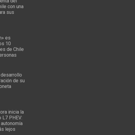
enta del
ile con una
ara sus
s
n» es
los 10
es de Chile
personas
 desarrollo
ración de su
oneta
ra inicia la
o L7 PHEV:
 autonomía
ás lejos