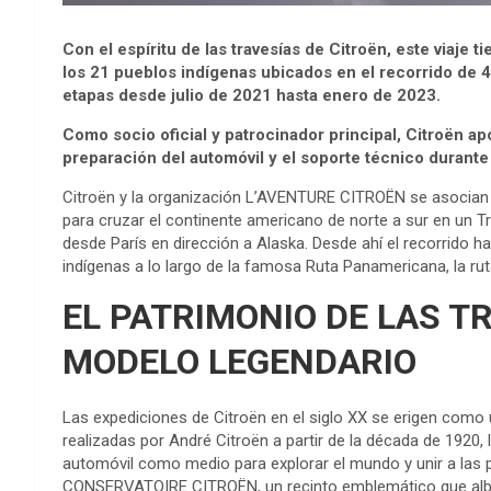
Con el espíritu de las travesías de Citroën, este viaje t
los 21 pueblos indígenas ubicados en el recorrido de 
etapas desde julio de 2021 hasta enero de 2023.
Como socio oficial y patrocinador principal, Citroën ap
preparación del automóvil y el soporte técnico durante
Citroën y la organización L’AVENTURE CITROËN se asocian e
para cruzar el continente americano de norte a sur en un T
desde París en dirección a Alaska. Desde ahí el recorrido h
indígenas a lo largo de la famosa Ruta Panamericana, la ru
EL PATRIMONIO DE LAS T
MODELO LEGENDARIO
Las expediciones de Citroën en el siglo XX se erigen como un
realizadas por André Citroën a partir de la década de 1920,
automóvil como medio para explorar el mundo y unir a las 
CONSERVATOIRE CITROËN, un recinto emblemático que alberg