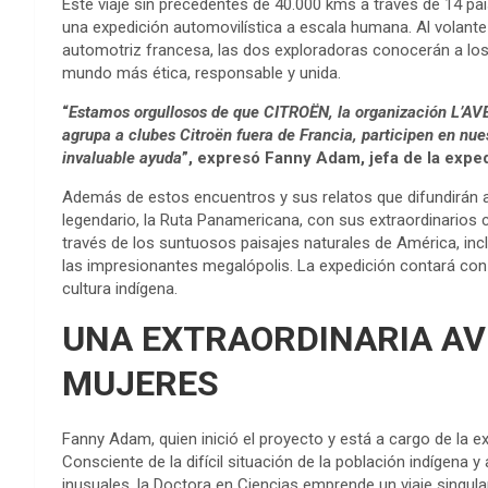
Este viaje sin precedentes de 40.000 kms a través de 14 p
una expedición automovilística a escala humana. Al volante
automotriz francesa, las dos exploradoras conocerán a los
mundo más ética, responsable y unida.
“
Estamos orgullosos de que CITROËN, la organización L’AV
agrupa a clubes Citroën fuera de Francia, participen en nue
invaluable ayuda
”, expresó Fanny Adam, jefa de la expe
Además de estos encuentros y sus relatos que difundirán 
legendario, la Ruta Panamericana, con sus extraordinarios c
través de los suntuosos paisajes naturales de América, inclu
las impresionantes megalópolis. La expedición contará con u
cultura indígena.
UNA EXTRAORDINARIA A
MUJERES
Fanny Adam, quien inició el proyecto y está a cargo de la e
Consciente de la difícil situación de la población indígena 
inusuales, la Doctora en Ciencias emprende un viaje singula