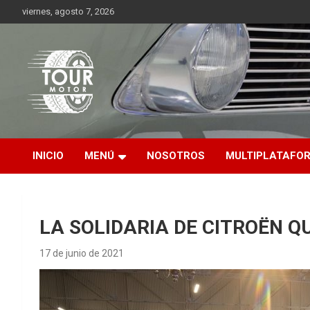
Saltar
viernes, agosto 7, 2026
al
contenido
Plataforma de contenido audiovisual para el sector automotriz
Tour Motor
INICIO
MENÚ
NOSOTROS
MULTIPLATAFO
LA SOLIDARIA DE CITROËN 
17 de junio de 2021