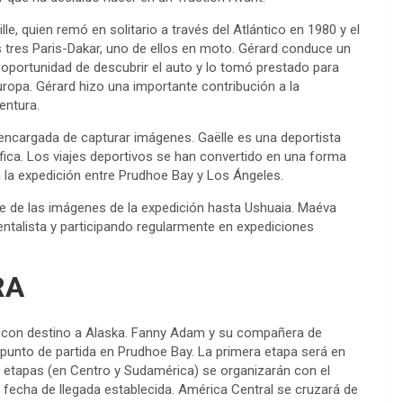
e, quien remó en solitario a través del Atlántico en 1980 y el
os tres Paris-Dakar, uno de ellos en moto. Gérard conduce un
 oportunidad de descubrir el auto y lo tomó prestado para
Europa. Gérard hizo una importante contribución a la
entura.
, encargada de capturar imágenes. Gaëlle es una deportista
ífica. Los viajes deportivos se han convertido en una forma
n la expedición entre Prudhoe Bay y Los Ángeles.
e de las imágenes de la expedición hasta Ushuaia. Maéva
talista y participando regularmente en expediciones
RA
rco con destino a Alaska. Fanny Adam y su compañera de
el punto de partida en Prudhoe Bay. La primera etapa será en
s etapas (en Centro y Sudamérica) se organizarán con el
e fecha de llegada establecida. América Central se cruzará de