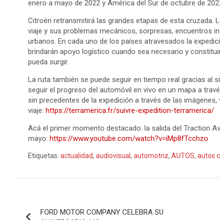
enero a mayo de 2022 y América del Sur de octubre de 202
Citroën retransmitirá las grandes etapas de esta cruzada. 
viaje y sus problemas mecánicos, sorpresas, encuentros ins
urbanos. En cada uno de los países atravesados la expedic
brindarán apoyo logístico cuando sea necesario y constituir
pueda surgir.
La ruta también se puede seguir en tiempo real gracias al
seguir el progreso del automóvil en vivo en un mapa a través
sin precedentes de la expedición a través de las imágenes, 
viaje:
https://terramerica.fr/suivre-expedition-terramerica/
Acá el primer momento destacado: la salida del Traction
mayo:
https://www.youtube.com/watch?v=iMp8fTcchzo
Etiquetas:
actualidad
,
audiovisual
,
automotriz
,
AUTOS
,
autos c
Navegación
FORD MOTOR COMPANY CELEBRA SU