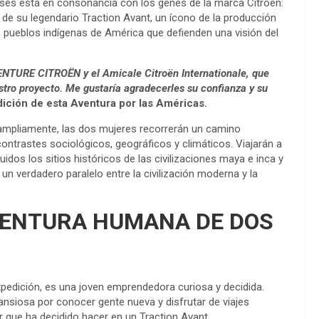
aíses está en consonancia con los genes de la marca Citroën:
 de su legendario Traction Avant, un ícono de la producción
 pueblos indígenas de América que defienden una visión del
ENTURE CITROËN y el Amicale Citroën Internationale, que
stro proyecto. Me gustaría agradecerles su confianza y su
dición de esta Aventura por las Américas.
ampliamente, las dos mujeres recorrerán un camino
ontrastes sociológicos, geográficos y climáticos. Viajarán a
idos los sitios históricos de las civilizaciones maya e inca y
n verdadero paralelo entre la civilización moderna y la
VENTURA HUMANA DE DOS
xpedición, es una joven emprendedora curiosa y decidida.
y ansiosa por conocer gente nueva y disfrutar de viajes
r que ha decidido hacer en un Traction Avant.