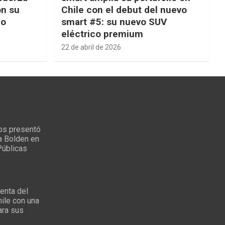
on su
Chile con el debut del nuevo
ño
smart #5: su nuevo SUV
eléctrico premium
22 de abril de 2026
ps presentó
a Bolden en
Públicas
enta del
ile con una
ara sus
s