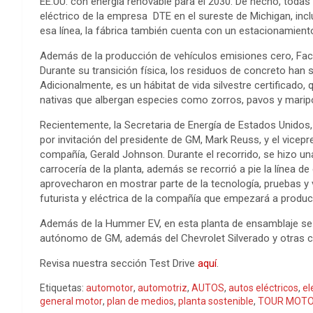
EE.UU. con energía renovable para el 2030. De hecho, toda
eléctrico de la empresa DTE en el sureste de Michigan, incl
esa línea, la fábrica también cuenta con un estacionamient
Además de la producción de vehículos emisiones cero, Fact
Durante su transición física, los residuos de concreto han
Adicionalmente, es un hábitat de vida silvestre certificado,
nativas que albergan especies como zorros, pavos y mar
Recientemente, la Secretaria de Energía de Estados Unidos,
por invitación del presidente de GM, Mark Reuss, y el vicep
compañía, Gerald Johnson. Durante el recorrido, se hizo una
carrocería de la planta, además se recorrió a pie la línea d
aprovecharon en mostrar parte de la tecnología, pruebas y 
futurista y eléctrica de la compañía que empezará a produci
Además de la Hummer EV, en esta planta de ensamblaje se fa
autónomo de GM, además del Chevrolet Silverado y otras 
Revisa nuestra sección Test Drive
aquí
.
Etiquetas:
automotor
,
automotriz
,
AUTOS
,
autos eléctricos
,
el
general motor
,
plan de medios
,
planta sostenible
,
TOUR MOT