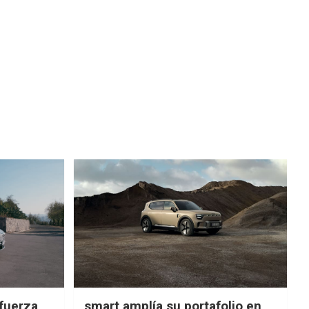
fuerza
smart amplía su portafolio en