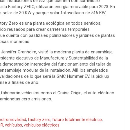
s las instalaciones de GM que cuenten con suministro
uida Factory ZERO, utilizarán energía renovable para 2023. En
o solar de 30 KW y parque solar fotovoltaico de 516 KW.
ory Zero es una planta ecológica en todos sentidos.
 sido reusados para crear carreteras temporales.
 que cuenta con pastizales polinizadores y jardines de plantas
iposas monarcas.
 Jennifer Granholm, visitó la moderna planta de ensamblaje,
residente ejecutivo de Manufactura y Sustentabilidad de la
 demostración interactiva del funcionamiento del taller de
e ensamblaje modular de la instalación. Allí, los empleados
validaciones de lo que será la GMC Hummer EV, la pick up
rse a finales de año.
bricarán vehículos como el Cruise Origin, el auto eléctrico
camionetas cero emisiones.
ectromovilidad
,
factory zero
,
futuro totalmente eléctrico
,
OR
,
vehículos
,
vehículos eléctricos