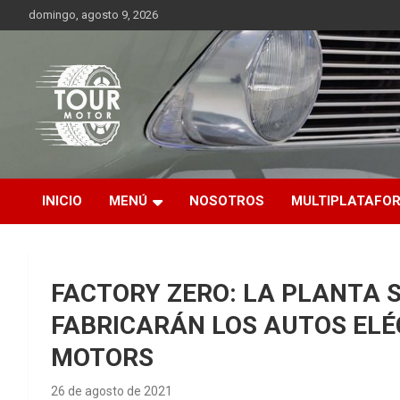
Saltar
domingo, agosto 9, 2026
al
contenido
Plataforma de contenido audiovisual para el sector automotriz
Tour Motor
INICIO
MENÚ
NOSOTROS
MULTIPLATAFO
FACTORY ZERO: LA PLANTA 
FABRICARÁN LOS AUTOS ELÉ
MOTORS
26 de agosto de 2021