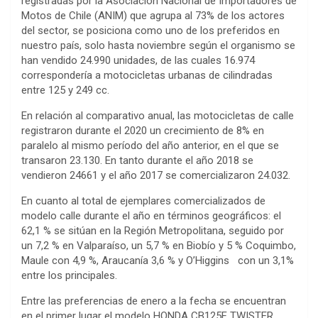
registradas por la Asociación Nacional de Importadores de
Motos de Chile (ANIM) que agrupa al 73% de los actores
del sector, se posiciona como uno de los preferidos en
nuestro país, solo hasta noviembre según el organismo se
han vendido 24.990 unidades, de las cuales 16.974
correspondería a motocicletas urbanas de cilindradas
entre 125 y 249 cc.
En relación al comparativo anual, las motocicletas de calle
registraron durante el 2020 un crecimiento de 8% en
paralelo al mismo período del año anterior, en el que se
transaron 23.130. En tanto durante el año 2018 se
vendieron 24661 y el año 2017 se comercializaron 24.032.
En cuanto al total de ejemplares comercializados de
modelo calle durante el año en términos geográficos: el
62,1 % se sitúan en la Región Metropolitana, seguido por
un 7,2 % en Valparaíso, un 5,7 % en Biobío y 5 % Coquimbo,
Maule con 4,9 %, Araucanía 3,6 % y O’Higgins con un 3,1%
entre los principales.
Entre las preferencias de enero a la fecha se encuentran
en el primer lugar el modelo HONDA CB125F TWISTER,