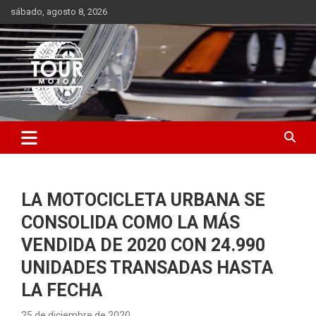
Saltar
sábado, agosto 8, 2026
al
contenido
Plataforma de contenido audiovisual para el sector automotriz
Tour Motor
LA MOTOCICLETA URBANA SE
CONSOLIDA COMO LA MÁS
VENDIDA DE 2020 CON 24.990
UNIDADES TRANSADAS HASTA
LA FECHA
25 de diciembre de 2020