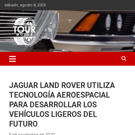
Saltar
sábado, agosto 8, 2026
al
contenido
Plataforma de contenido audiovisual para el sector automotriz
Tour Motor
JAGUAR LAND ROVER UTILIZA
TECNOLOGÍA AEROESPACIAL
PARA DESARROLLAR LOS
VEHÍCULOS LIGEROS DEL
FUTURO
9 de noviembre de 2020