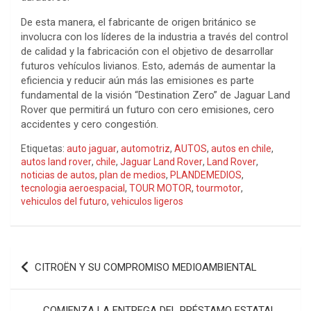
De esta manera, el fabricante de origen británico se
involucra con los líderes de la industria a través del control
de calidad y la fabricación con el objetivo de desarrollar
futuros vehículos livianos. Esto, además de aumentar la
eficiencia y reducir aún más las emisiones es parte
fundamental de la visión “Destination Zero” de Jaguar Land
Rover que permitirá un futuro con cero emisiones, cero
accidentes y cero congestión.
Etiquetas:
auto jaguar
,
automotriz
,
AUTOS
,
autos en chile
,
autos land rover
,
chile
,
Jaguar Land Rover
,
Land Rover
,
noticias de autos
,
plan de medios
,
PLANDEMEDIOS
,
tecnologia aeroespacial
,
TOUR MOTOR
,
tourmotor
,
vehiculos del futuro
,
vehiculos ligeros
Navegación
CITROËN Y SU COMPROMISO MEDIOAMBIENTAL
de
entradas
COMIENZA LA ENTREGA DEL PRÉSTAMO ESTATAL