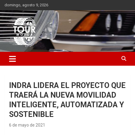
Saltar
domingo, agosto 9, 2026
al
contenido
Plataforma de contenido audiovisual para el sector automotriz
Tour Motor
INDRA LIDERA EL PROYECTO QUE
TRAERÁ LA NUEVA MOVILIDAD
INTELIGENTE, AUTOMATIZADA Y
SOSTENIBLE
6 de mayo de 2021