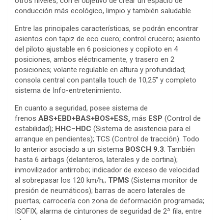
otros niveles, con el objetivo de crear un espacio de
conducción más ecológico, limpio y también saludable.
Entre las principales características, se podrán encontrar
asientos con tapiz de eco cuero; control crucero; asiento
del piloto ajustable en 6 posiciones y copiloto en 4
posiciones, ambos eléctricamente, y trasero en 2
posiciones; volante regulable en altura y profundidad;
consola central con pantalla touch de 10,25” y completo
sistema de Info-entretenimiento.
En cuanto a seguridad, posee sistema de
frenos
ABS+EBD+BAS+BOS+ESS,
más
ESP
(Control de
estabilidad);
HHC
–
HDC
(Sistema de asistencia para el
arranque en pendientes); TCS (Control de tracción). Todo
lo anterior asociado a un sistema
BOSCH 9.3
. También
hasta 6 airbags (delanteros, laterales y de cortina);
inmovilizador antirrobo; indicador de exceso de velocidad
al sobrepasar los 120 km/h;;
TPMS
(Sistema monitor de
presión de neumáticos); barras de acero laterales de
puertas; carrocería con zona de deformación programada;
ISOFIX, alarma de cinturones de seguridad de 2ª fila, entre