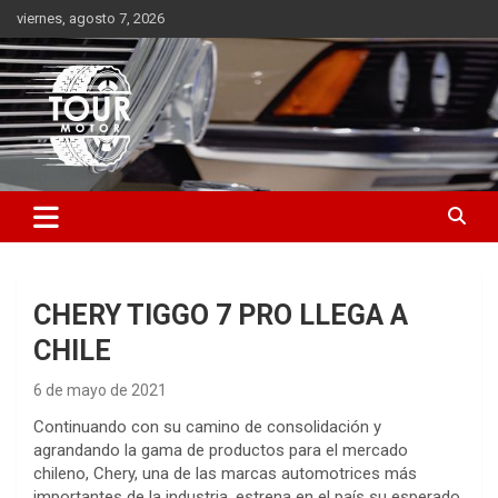
Saltar
viernes, agosto 7, 2026
al
contenido
Plataforma de contenido audiovisual para el sector automotriz
Tour Motor
CHERY TIGGO 7 PRO LLEGA A
CHILE
6 de mayo de 2021
Continuando con su camino de consolidación y
agrandando la gama de productos para el mercado
chileno, Chery, una de las marcas automotrices más
importantes de la industria, estrena en el país su esperado