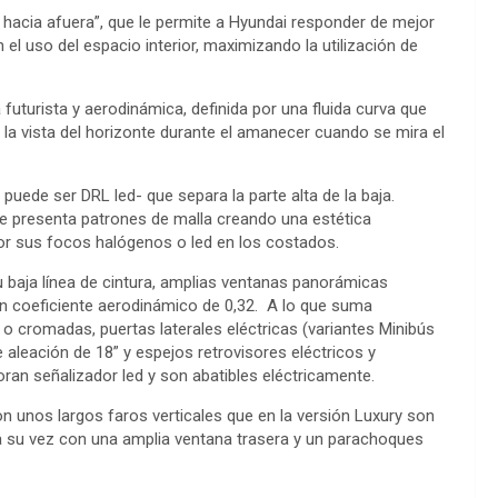
hacia afuera”, que le permite a Hyundai responder de mejor
l uso del espacio interior, maximizando la utilización de
futurista y aerodinámica, definida por una fluida curva que
a la vista del horizonte durante el amanecer cuando se mira el
 puede ser DRL led- que separa la parte alta de la baja.
ue presenta patrones de malla creando una estética
or sus focos halógenos o led en los costados.
u baja línea de cintura, amplias ventanas panorámicas
a un coeficiente aerodinámico de 0,32. A lo que suma
 o cromadas, puertas laterales eléctricas (variantes Minibús
 aleación de 18” y espejos retrovisores eléctricos y
oran señalizador led y son abatibles eléctricamente.
on unos largos faros verticales que en la versión Luxury son
 a su vez con una amplia ventana trasera y un parachoques