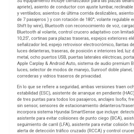
Su equipamiento incluye climatizador para las plazas delant
apriete), asiento de conductor con ajuste lumbar, reclinable
y ventilados; asientos de última corrida deslizables, asient
de 7 pasajeros ) y con rotación de 180°; volante regulable
Shift by wire), Bluetooth con reconocimiento de voz, cargado
Bluetooth al volante, control crucero adaptativo con limita
10,25”, cortinas para plazas traseras, espejos exteriores e
señalizador led; espejo retrovisor electrocrómico, llantas d
luces delanteras, traseras, de posición e interiores led; lu
metal, ocho puertos USB, puertas laterales eléctricas, porta
Apple Carplay & Android Auto, sistema de audio premium 
luces, selector de modos de manejo, Sunroof doble planel, 
correderas y vidrios traseros de privacidad.
En lo que se refiere a seguridad, ambas versiones traen oc
estabilidad (ESC), asistente de arranque en pendiente (HAC)
de tres puntas para todos los pasajeros, anclajes Isofix, fr
sin sensor, sensores de estacionamiento delanteros/trase
incorpora sistema Hyundai SmartSense que incluye: detecto
asistente para evitar colisiones de punto ciego (BCA), asis
seguimiento de carril (LFA), asistente para evitar colisión fr
alerta de detección tráfico cruzado (RCCA) y control cruce