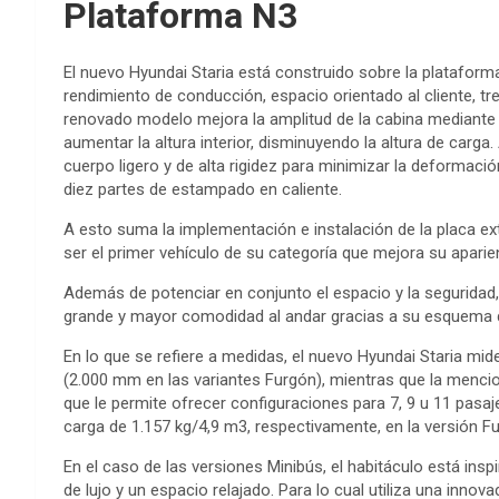
Plataforma N3
El nuevo Hyundai Staria está construido sobre la plataforma
rendimiento de conducción, espacio orientado al cliente, tre
renovado modelo mejora la amplitud de la cabina mediante 
aumentar la altura interior, disminuyendo la altura de carg
cuerpo ligero y de alta rigidez para minimizar la deformació
diez partes de estampado en caliente.
A esto suma la implementación e instalación de la placa ext
ser el primer vehículo de su categoría que mejora su aparien
Además de potenciar en conjunto el espacio y la seguridad,
grande y mayor comodidad al andar gracias a su esquema de
En lo que se refiere a medidas, el nuevo Hyundai Staria m
(2.000 mm en las variantes Furgón), mientras que la mencio
que le permite ofrecer configuraciones para 7, 9 u 11 pasa
carga de 1.157 kg/4,9 m3, respectivamente, en la versión F
En el caso de las versiones Minibús, el habitáculo está ins
de lujo y un espacio relajado. Para lo cual utiliza una inno