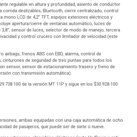
olante regulable en altura y profundidad, asiento de conductor
ma corrida deslizables, Bluetooth, cierre centralizado, control
alla mono LCD de 4,2” TFT, espejos exteriores eléctricos y
incluye apertura/cierre de ventanas automático, luces de
 3,8”, sensor de luces, selector de modo de manejo, tercera
rivacidad y control crucero con limitador de velocidad (este
ro airbags, frenos ABS con EBD, alarma, control de
), cinturones de seguridad de tres puntas para todos los
or sin sensor, sensor de estacionamiento trasero y freno de
ersión con transmisión automática).
 $29.738.100 de la versión MT 11P y sigue en los $30.928.100
s versiones, ambas equipadas con una caja automática de ocho
cidad de pasajeros, que puede ser de siete o nueve.