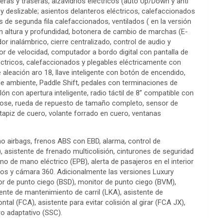
eras y traseras, alzavidrios eléctricos (auto Up/Down y anti
 y deslizable; asientos delanteros eléctricos, calefaccionados
os de segunda fila calefaccionados, ventilados ( en la versión
 en altura y profundidad, botonera de cambio de marchas (E-
r inalámbrico, cierre centralizado, control de audio y
dor de velocidad, computador a bordo digital con pantalla de
léctricos, calefaccionados y plegables eléctricamente con
e aleación aro 18, llave inteligente con botón de encendido,
z de ambiente, Paddle Shift, pedales con terminaciones de
lón con apertura inteligente, radio táctil de 8” compatible con
Bose, rueda de repuesto de tamaño completo, sensor de
tapiz de cuero, volante forrado en cuero, ventanas
ho airbags, frenos ABS con EBD, alarma, control de
, asistente de frenado multicolisión, cinturones de seguridad
eno de mano eléctrico (EPB), alerta de pasajeros en el interior
ros y cámara 360. Adicionalmente las versiones Luxury
r de punto ciego (BSD), monitor de punto ciego (BVM),
tente de mantenimiento de carril (LKA), asistente de
ontal (FCA), asistente para evitar colisión al girar (FCA JX),
ro adaptativo (SSC).