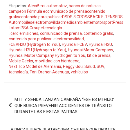
Etiquetas:
AlexiBexi
,
automotriz
,
banco de noticias
,
campeón Fórmula ecomunicado de prensacontenido
gratiscontenido para publicarDSDS 3 CROSSBACK E-TENSEDS
AutomobileselectromovilidadmedioambientemotorsportPress
LatamPSA Groupetecnología
,
cero emisiones
,
comunicado de prensa
,
contenido gratis
,
contenido para publicar
,
electromovilidad
,
FCEVH2U (Hydrogen to You)
,
Hyundai FCEV
,
Hyundai H2U
,
Hyundai H2U (Hydrogen to You)
,
Hyundai Motor Company
,
Hyundai Motor Company Hydrogen to You
,
kit de prensa
,
Mobile Geeks
,
movilidad con hidrógeno
,
Next Top Model de Alemania
,
Peggy Gou
,
Salud
,
SUV
,
tecnología
,
Toni Dreher-Adenuga
,
vehículos
Navegación
MTT Y SENDA LANZAN CAMPAÑA “ESE ES MI HIJO”
de
QUE BUSCA PREVENIR ACCIDENTES DE TRÁNSITO
DURANTE LAS FIESTAS PATRIAS
entradas
AIRNCAR, NACE PLATAFORMA CHILENA QUE PERMITE