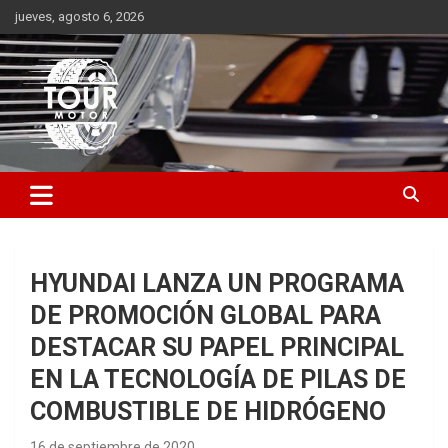
Saltar
jueves, agosto 6, 2026
al
contenido
Plataforma de contenido audiovisual para el sector automotriz
Tour Motor
HYUNDAI LANZA UN PROGRAMA
DE PROMOCIÓN GLOBAL PARA
DESTACAR SU PAPEL PRINCIPAL
EN LA TECNOLOGÍA DE PILAS DE
COMBUSTIBLE DE HIDRÓGENO
16 de septiembre de 2020