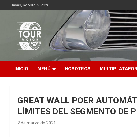
Saltar
jueves, agosto 6, 2026
al
contenido
Plataforma de contenido audiovisual para el sector automotriz
Tour Motor
INICIO
MENÚ
NOSOTROS
MULTIPLATAFO
GREAT WALL POER AUTOMÁT
LÍMITES DEL SEGMENTO DE P
2 de marzo de 2021