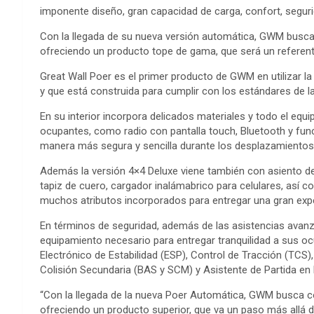
imponente diseño, gran capacidad de carga, confort, seguri
Con la llegada de su nueva versión automática, GWM busca
ofreciendo un producto tope de gama, que será un referent
Great Wall Poer es el primer producto de GWM en utilizar l
y que está construida para cumplir con los estándares de l
En su interior incorpora delicados materiales y todo el eq
ocupantes, como radio con pantalla touch, Bluetooth y func
manera más segura y sencilla durante los desplazamientos
Además la versión 4×4 Deluxe viene también con asiento de
tapiz de cuero, cargador inalámabrico para celulares, así c
muchos atributos incorporados para entregar una gran exp
En términos de seguridad, además de las asistencias avanza
equipamiento necesario para entregar tranquilidad a sus 
Electrónico de Estabilidad (ESP), Control de Tracción (TCS)
Colisión Secundaria (BAS y SCM) y Asistente de Partida en
“Con la llegada de la nueva Poer Automática, GWM busca c
ofreciendo un producto superior, que va un paso más allá 