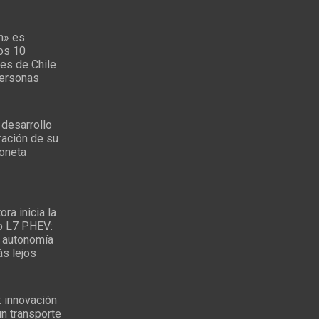
n» es
los 10
es de Chile
personas
 desarrollo
ración de su
oneta
ra inicia la
o L7 PHEV:
 autonomía
ás lejos
: innovación
un transporte