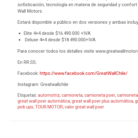
sofisticación, tecnología en materia de seguridad y confort 
Wall Motors.
Estará disponible a público en dos versiones y ambas incluy
Elite 4×4 desde $16.490.000 +IVA
Deluxe 4×4 desde $18.490.000+IVA.
Para conocer todos los detalles visite www.greatwallmotor
En RR.SS.:
Facebook:
https://www.facebook.com/GreatWallChile/
Instagram: Greatwallchile
Etiquetas:
automotriz
,
camioneta
,
camioneta poer
,
camioneta
great wall poer automática
,
great wall poer plus automática
,
g
pick ups
,
TOUR MOTOR
,
valor great wall poer
Navegación