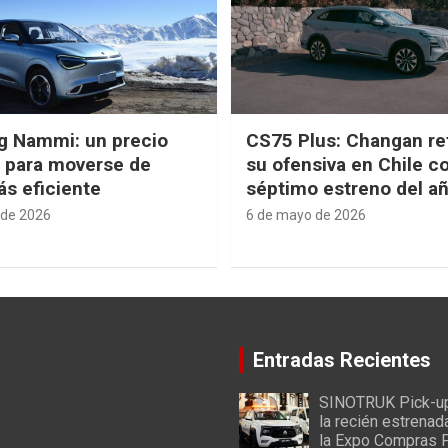
g Nammi: un precio
CS75 Plus: Changan re
e para moverse de
su ofensiva en Chile c
s eficiente
séptimo estreno del a
 de 2026
6 de mayo de 2026
Entradas Recientes
SINOTRUK Pick-u
la recién estrenad
la Expo Compras 