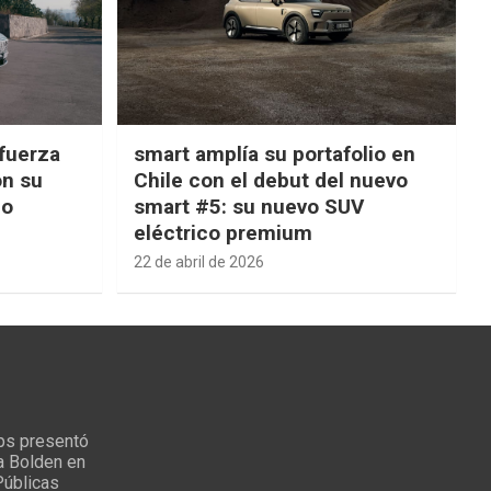
fuerza
smart amplía su portafolio en
on su
Chile con el debut del nuevo
ño
smart #5: su nuevo SUV
eléctrico premium
22 de abril de 2026
ps presentó
a Bolden en
Públicas