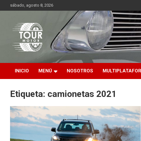
Saltar
sábado, agosto 8, 2026
al
contenido
Plataforma de contenido audiovisual para el sector automotriz
Tour Motor
INICIO
MENÚ
NOSOTROS
MULTIPLATAFO
Etiqueta:
camionetas 2021