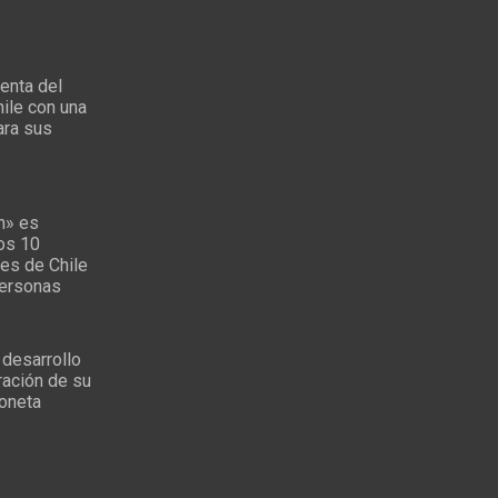
enta del
ile con una
ara sus
s
n» es
los 10
es de Chile
personas
 desarrollo
ración de su
oneta