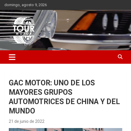
Saltar
domingo, agosto 9, 2026
al
contenido
Plataforma de contenido audiovisual para el sector automotriz
Tour Motor
GAC MOTOR: UNO DE LOS
MAYORES GRUPOS
AUTOMOTRICES DE CHINA Y DEL
MUNDO
21 de junio de 2022