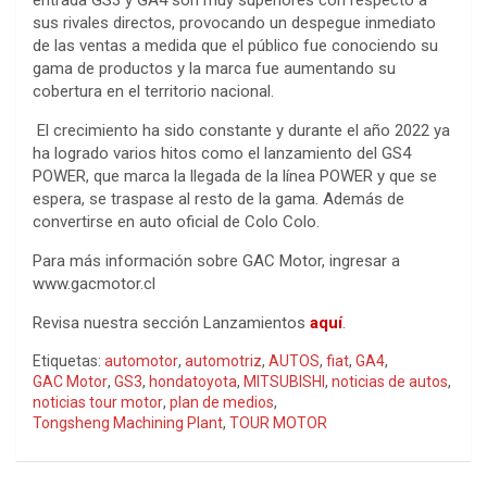
entrada GS3 y GA4 son muy superiores con respecto a
sus rivales directos, provocando un despegue inmediato
de las ventas a medida que el público fue conociendo su
gama de productos y la marca fue aumentando su
cobertura en el territorio nacional.
El crecimiento ha sido constante y durante el año 2022 ya
ha logrado varios hitos como el lanzamiento del GS4
POWER, que marca la llegada de la línea POWER y que se
espera, se traspase al resto de la gama. Además de
convertirse en auto oficial de Colo Colo.
Para más información sobre GAC Motor, ingresar a
www.gacmotor.cl
Revisa nuestra sección Lanzamientos
aquí
.
Etiquetas:
automotor
,
automotriz
,
AUTOS
,
fiat
,
GA4
,
GAC Motor
,
GS3
,
hondatoyota
,
MITSUBISHI
,
noticias de autos
,
noticias tour motor
,
plan de medios
,
Tongsheng Machining Plant
,
TOUR MOTOR