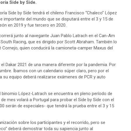
oría Side by Side.
goría Side by Side tendrá el chileno Francisco “Chaleco” López
l e importante del mundo que se disputará entre el 3 y 15 de
peón en 2019 y fue tercero en 2020.
correrá junto al navegante Juan Pablo Latrach en el Can-Am
South Racing, que es dirigido por Scott Abraham. También lo
é Cornejo, quien conducirá la camioneta-camper Maxus del
el Dakar 2021 de una manera diferente por la pandemia. Por
dumbre. Íbamos con un calendario súper claro, pero por el
 a su equipo deberá realizarse exámenes de PCR y auto
el binomio López-Latrach se encuentra en pleno período de
de mes volará a Portugal para probar el Side by Side con el
00 serán de especiales- que tendrá la prueba entre el 3 y 15
ización sobre los participantes y el recorrido, pero se
eco” deberá demostrar toda su sapiencia junto al