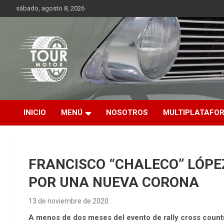
Saltar
sábado, agosto 8, 2026
al
contenido
Plataforma de contenido audiovisual para el sector automotriz
Tour Motor
INICIO
MENÚ
NOSOTROS
MULTIPLATAFO
FRANCISCO “CHALECO” LÓPE
POR UNA NUEVA CORONA
13 de noviembre de 2020
A menos de dos meses del evento de rally cross country 