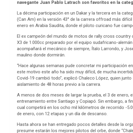
navegante Juan Pablo Latrach son favoritos en la categ
La décima participación en un Dakar y la tercera en la cate
(Can Am) en la versión 43° de la carrera offroad más difíci
enero en Arabia Saudita, donde el piloto curicano fue cam
El ex campeón del mundo de motos de rally cross country 
X3 de 1.000cc preparado por el equipo sudafricano-alemán 
acompañará el mecánico de siempre, Ítalo Larrondo, y Jos
maulino donde dormirán.
“Hace algunas semanas pude concretar mi participación en 
este motivo este año ha sido muy difícil, de mucha incerti
Covid-19 cambió todo”, explicó Chaleco López, quien junto
aislamiento de 48 horas previo a la carrera.
A menos de dos meses de largar la prueba, el 3 de enero, 
entrenamiento entre Santiago y Copiapó. Sin embargo, a fin 
cual competirá en los ocho mil kilómetros de recorrido -5.0
de enero, con 12 etapas y un día de descanso.
Hasta ahora se han entregado pocos detalles desde la organ
presume estarán los mejores pilotos del orbe, donde “Chal