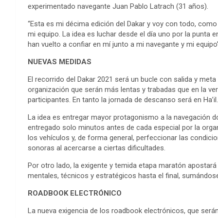
experimentado navegante Juan Pablo Latrach (31 años).
“Esta es mi décima edición del Dakar y voy con todo, como 
mi equipo. La idea es luchar desde el día uno por la punta
han vuelto a confiar en mí junto a mi navegante y mi equipo”,
NUEVAS MEDIDAS
El recorrido del Dakar 2021 será un bucle con salida y meta
organización que serán más lentas y trabadas que en la ve
participantes. En tanto la jornada de descanso será en Ha’il.
La idea es entregar mayor protagonismo a la navegación do
entregado solo minutos antes de cada especial por la organ
los vehículos y, de forma general, perfeccionar las condic
sonoras al acercarse a ciertas dificultades.
Por otro lado, la exigente y temida etapa maratón apostará p
mentales, técnicos y estratégicos hasta el final, sumándos
ROADBOOK ELECTRÓNICO
La nueva exigencia de los roadbook electrónicos, que será