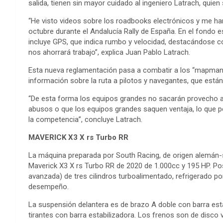
salida, tienen sin mayor cuidado al ingeniero Latrach, qui
“He visto videos sobre los roadbooks electrónicos y me h
octubre durante el Andalucía Rally de España. En el fondo es
incluye GPS, que indica rumbo y velocidad, destacándose c
nos ahorrará trabajo”, explica Juan Pablo Latrach.
Esta nueva reglamentación pasa a combatir a los “mapman
información sobre la ruta a pilotos y navegantes, que están
“De esta forma los equipos grandes no sacarán provecho a 
abusos o que los equipos grandes saquen ventaja, lo que p
la competencia”, concluye Latrach.
MAVERICK X3 X rs Turbo RR
La máquina preparada por South Racing, de origen alemán-
Maverick X3 X rs Turbo RR de 2020 de 1.000cc y 195 HP. P
avanzada) de tres cilindros turboalimentado, refrigerado por l
desempeño.
La suspensión delantera es de brazo A doble con barra estab
tirantes con barra estabilizadora. Los frenos son de disco 