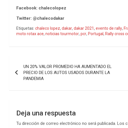
Facebook: chalecolopez
Twitter: @chalecodakar
Etiquetas:
chaleco lopez
,
dakar
,
dakar 2021
,
evento de rally
,
Fr
moto rotax ace
,
noticias tourmotor
,
pcr
,
Portugal
,
Rally cross 
Navegación
UN 20% VALOR PROMEDIO HA AUMENTADO EL
de
PRECIO DE LOS AUTOS USADOS DURANTE LA
PANDEMIA
entradas
Deja una respuesta
Tu dirección de correo electrónico no será publicada.
Los c