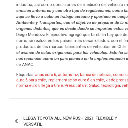
industria, así como condiciones de medición del vehículo m
emisión anteriores y con otro tipo de regulaciones, como la
aquí se llevó a cabo un trabajo cercano y oportuno en conju
Ambiente y Transportes, con el objetivo de preparar de la 
orígenes distintos, que es desde donde se importan estos ve
Diego Mendoza.El ejecutivo agregó que también hay que des
como se realiza en los países más desarrollados, con el fin
productos de las marcas fabricantes de vehículos en Chile.
el avance de estas exigencias para los vehículos. Esto ha s
nos reconoce como un país pionero en la implementación d
de ANAC.
Etiquetas:
anac euro 6
,
automotriz
,
banco de noticias
,
comunic
euro 6 para chile
,
implementación euro 6 en chile
,
kit de prens
norma euro 6 llega a Chile
,
Press Latam
,
Salud
,
tecnología
,
veh
Navegación
LLEGA TOYOTA ALL NEW RUSH 2021, FLEXIBLE Y
de
VERSÁTIL