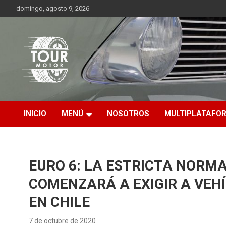
Saltar
domingo, agosto 9, 2026
al
contenido
Plataforma de contenido audiovisual para el sector automotriz
Tour Motor
INICIO
MENÚ
NOSOTROS
MULTIPLATAFO
EURO 6: LA ESTRICTA NORMA
COMENZARÁ A EXIGIR A VEH
EN CHILE
7 de octubre de 2020