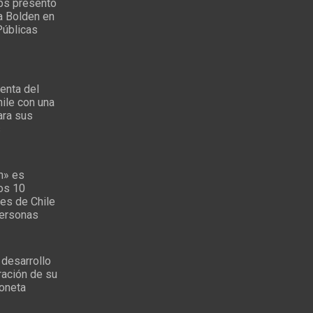
ps presentó
a Bolden en
Públicas
enta del
ile con una
ara sus
s
n» es
los 10
es de Chile
personas
 desarrollo
ración de su
oneta