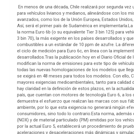
En menos de una década, Chile realizará por segunda vez u
para vehículos livianos y medianos, alineándose con los 
avanzados, como los de la Unión Europea, Estados Unidos, 
Así, será el primer país de Sudamérica en implementarla.La
la norma Euro 6b (o su equivalente Tier 3 bin 125) para veh
3 bin 70), la más exigente en los países desarrollados y qu
combustibles a un estándar de 10 ppm de azufre. La difere
el ciclo de medición para Euro 6c, en línea con la implem
desarrollados.Tras la publicación hoy en el Diario Oficial
modifican la norma de emisiones para este tipo de vehículo
todas las nuevas homologaciones de los modelos que llegue
se exigirá en 48 meses para todos los modelos. Con ello, Ch
mayores exigencias medioambientales, tanto para calidad 
hay claridad en la definición de estos plazos, en la actual
país, que cuentan con motores de tecnología Euro 6, a lo
demuestra el esfuerzo que realizan las marcas con sus fáb
ambiente, por lo que esta exigencia no generará ningún efe
consumidores, sino todo lo contrario.Esta norma, además d
(NOX) y de material particulado (PM) emitidas por los veh
por la actual Euro 5, establecerá un procedimiento de prue
aceleraciones y desaceleraciones más dinámicas y simulac