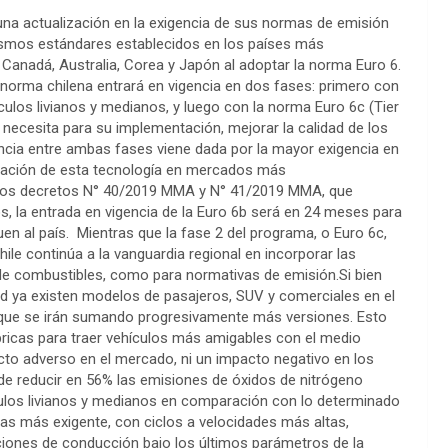
na actualización en la exigencia de sus normas de emisión
mismos estándares establecidos en los países más
Canadá, Australia, Corea y Japón al adoptar la norma Euro 6.
 norma chilena entrará en vigencia en dos fases: primero con
ículos livianos y medianos, y luego con la norma Euro 6c (Tier
e necesita para su implementación, mejorar la calidad de los
ncia entre ambas fases viene dada por la mayor exigencia en
entación de esta tecnología en mercados más
 de los decretos N° 40/2019 MMA y N° 41/2019 MMA, que
s, la entrada en vigencia de la Euro 6b será en 24 meses para
n al país. Mientras que la fase 2 del programa, o Euro 6c,
ile continúa a la vanguardia regional en incorporar las
de combustibles, como para normativas de emisión.Si bien
idad ya existen modelos de pasajeros, SUV y comerciales en el
s que se irán sumando progresivamente más versiones. Esto
ricas para traer vehículos más amigables con el medio
cto adverso en el mercado, ni un impacto negativo en los
e reducir en 56% las emisiones de óxidos de nitrógeno
ículos livianos y medianos en comparación con lo determinado
bas más exigente, con ciclos a velocidades más altas,
iones de conducción bajo los últimos parámetros de la