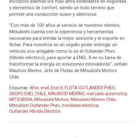
incorpora además los más altos estándares en seguridad
y elementos de confort, siendo un todo terreno que
permite una conducción suave y silenciosa.
“Con más de 100 años al servicio de nuestros clientes,
Mitsubishi cuenta con la experiencia y herramientas
necesarias para brindar la mejor asesoría y el soporte en
flotas. Para nosotros es un orgullo poder entregar un
vehículo eco amigable como lo es el Outlander Phev
(híbrido eléctrico), para aportar a ENEL X en su tarea de
transformar la energía en soluciones innovadoras”, señaló
Mauricio Merino, Jefe de Flotas de Mitsubishi Motors
Chile.
Etiquetas:
difor
,
enel
,
Enel X
,
FLOTA OUTLANDER PHEV
,
GRUPO ENEL CHILE
,
MAURICIO MERINO
,
mercado automotriz
,
MITSUBISHI
,
Mitsubishi Motors
,
Mitsubishi Motors Chile
,
Mitsubishi Outlander Phev
,
movilidad eléctrica
,
Outlander Híbrido Eléctrico
Navegación