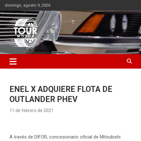
Saltar
domingo, agosto 9, 2026
al
contenido
Plataforma de contenido audiovisual para el sector automotriz
Tour Motor
ENEL X ADQUIERE FLOTA DE
OUTLANDER PHEV
11 de febrero de 2021
A través de DIFOR, concesionario oficial de Mitsubishi