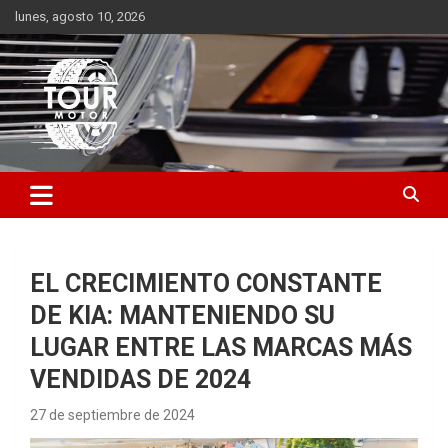
Saltar
lunes, agosto 10, 2026
al
contenido
Plataforma de contenido audiovisual para el sector automotriz
Tour Motor
EL CRECIMIENTO CONSTANTE
DE KIA: MANTENIENDO SU
LUGAR ENTRE LAS MARCAS MÁS
VENDIDAS DE 2024
27 de septiembre de 2024