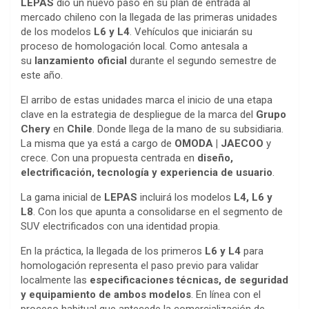
LEPAS
dio un nuevo paso en su plan de entrada al
mercado chileno con la llegada de las primeras unidades
de los modelos
L6 y L4
. Vehículos que iniciarán su
proceso de homologación local. Como antesala a
su
lanzamiento oficial
durante el segundo semestre de
este año.
El arribo de estas unidades marca el inicio de una etapa
clave en la estrategia de despliegue de la marca del
Grupo
Chery
en
Chile
. Donde llega de la mano de su subsidiaria.
La misma que ya está a cargo de
OMODA | JAECOO
y
crece. Con una propuesta centrada en
diseño,
electrificación, tecnología y experiencia de usuario
.
La gama inicial de
LEPAS
incluirá los modelos
L4, L6 y
L8
. Con los que apunta a consolidarse en el segmento de
SUV electrificados con una identidad propia.
En la práctica, la llegada de los primeros
L6 y L4
para
homologación representa el paso previo para validar
localmente las
especificaciones técnicas, de seguridad
y equipamiento de ambos modelos
. En línea con el
proceso habitual que antecede la comercialización de