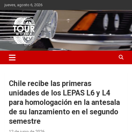
Saltar
jueves, agosto 6, 2026
al
contenido
Plataforma de contenido audiovisual para el sector automotriz
Tour Motor
Chile recibe las primeras
unidades de los LEPAS L6 y L4
para homologación en la antesala
de su lanzamiento en el segundo
semestre
12 de junio de 2026