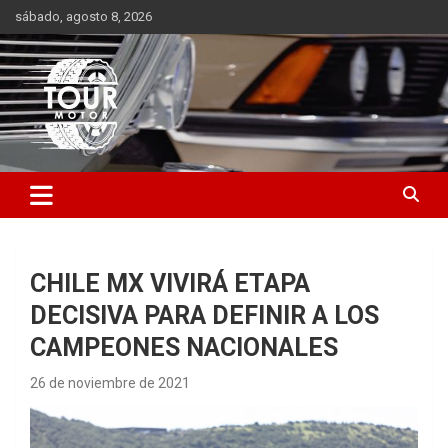
Saltar
sábado, agosto 8, 2026
al
contenido
Plataforma de contenido audiovisual para el sector automotriz
Tour Motor
CHILE MX VIVIRÁ ETAPA
DECISIVA PARA DEFINIR A LOS
CAMPEONES NACIONALES
26 de noviembre de 2021