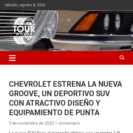
Saltar
sábado, agosto 8, 2026
al
contenido
Plataforma de contenido audiovisual para el sector automotriz
Tour Motor
CHEVROLET ESTRENA LA NUEVA
GROOVE, UN DEPORTIVO SUV
CON ATRACTIVO DISEÑO Y
EQUIPAMIENTO DE PUNTA
3 de noviembre de 2020
1 comentario