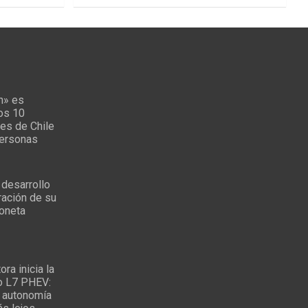
n» es
los 10
es de Chile
personas
 desarrollo
ración de su
oneta
ra inicia la
o L7 PHEV:
 autonomía