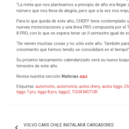
“La meta que nos planteamos a principio de año era llegar 
número que nos llena de alegría, pero que a la vez nos imp
Para lo que queda de este año, CHERY tiene contemplado un
nuevas motorizaciones y una línea PRO compuesta por el T
8 PRO, con lo que se espera tener un II semestre igual de e
“Se vienen muchas cosas y no sólo este año. También para
crecimiento que hemos tenido se consolidará en el tiempo” 
Su próximo lanzamiento calendarizado será su nuevo buque 
trimestre de este año.
Revisa nuestra sección
Noticias
aquí
.
Etiquetas:
automotor
,
automotriz
,
autos chery
,
autos tiggo
,
Ch
tiggo 7 pro
,
tiggo 8 pro
,
tiggo2
,
TOUR MOTOR
Navegación
VOLVO CARS CHILE INSTALARÁ CARGADORES