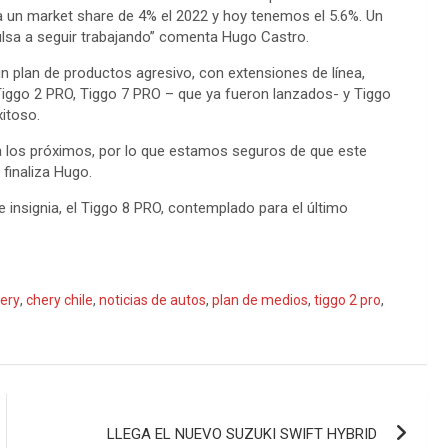
a un market share de 4% el 2022 y hoy tenemos el 5.6%. Un
ulsa a seguir trabajando” comenta Hugo Castro.
 plan de productos agresivo, con extensiones de línea,
iggo 2 PRO, Tiggo 7 PRO – que ya fueron lanzados- y Tiggo
xitoso.
 los próximos, por lo que estamos seguros de que este
finaliza Hugo.
insignia, el Tiggo 8 PRO, contemplado para el último
ery
,
chery chile
,
noticias de autos
,
plan de medios
,
tiggo 2 pro
,
LLEGA EL NUEVO SUZUKI SWIFT HYBRID