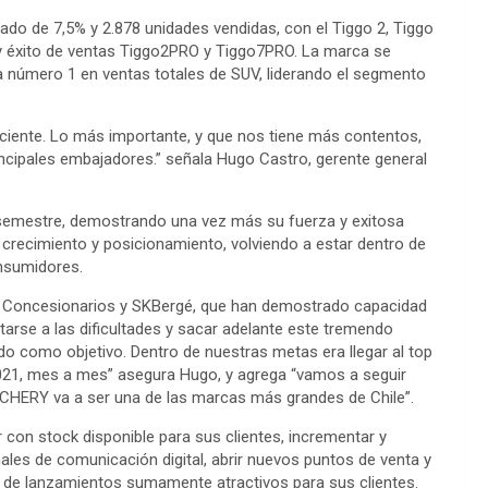
ado de 7,5% y 2.878 unidades vendidas, con el Tiggo 2, Tiggo
 y éxito de ventas Tiggo2PRO y Tiggo7PRO. La marca se
número 1 en ventas totales de SUV, liderando el segmento
iciente. Lo más importante, y que nos tiene más contentos,
rincipales embajadores.” señala Hugo Castro, gerente general
r semestre, demostrando una vez más su fuerza y exitosa
 crecimiento y posicionamiento, volviendo a estar dentro de
onsumidores.
os Concesionarios y SKBergé, que han demostrado capacidad
arse a las dificultades y sacar adelante este tremendo
 como objetivo. Dentro de nuestras metas era llegar al top
021, mes a mes” asegura Hugo, y agrega “vamos a seguir
CHERY va a ser una de las marcas más grandes de Chile”.
 con stock disponible para sus clientes, incrementar y
ales de comunicación digital, abrir nuevos puntos de venta y
y de lanzamientos sumamente atractivos para sus clientes.