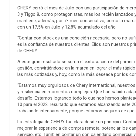
CHERY cerró el mes de Julio con una participación de merc
3 y Tiggo 8, como protagonistas, más los recién lanzados
mantiene, además, por 7º mes consecutivo, como la marca 
con un 17,5% en Julio y 12,8% acumulado del año.
“Contar con stock es una condición necesaria, pero no suf
es la confianza de nuestros clientes. Ellos son nuestros p
de CHERY.
A este gran resultado se suma el exitoso cierre del prime
gestión, convirtiéndose en la marca en lograr el más rápido
las más cotizadas y, hoy, como la más deseada por los c
“Estamos muy orgullosos de Chery Internartional, nuestr
y resiliencia en momentos complejos. Que han sabido adapt
desafío. Estamos logrando todo lo que nos hemos planteado
10 para el 2022, resultado que estamos alcanzando este 2
trabajando intensamente, porque estamos seguros de que 
La estrategia de CHERY fue clara desde un principio: Contar
mejorar la experiencia de compra remota, potenciar los can
servicio, etc. También contar un con calendario comercial 