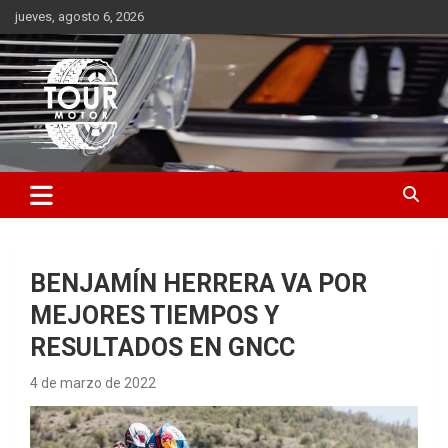
Saltar
jueves, agosto 6, 2026
al
contenido
Plataforma de contenido audiovisual para el sector automotriz
Tour Motor
BENJAMÍN HERRERA VA POR
MEJORES TIEMPOS Y
RESULTADOS EN GNCC
4 de marzo de 2022