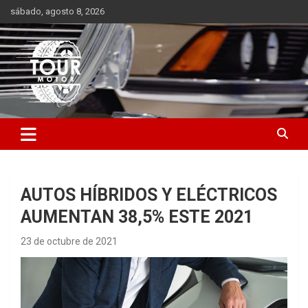
Saltar
sábado, agosto 8, 2026
al
contenido
Plataforma de contenido audiovisual para el sector automotriz
Tour Motor
AUTOS HÍBRIDOS Y ELÉCTRICOS
AUMENTAN 38,5% ESTE 2021
23 de octubre de 2021