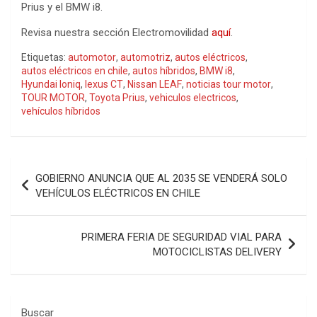
Prius y el BMW i8.
Revisa nuestra sección Electromovilidad
aquí
.
Etiquetas:
automotor
,
automotriz
,
autos eléctricos
,
autos eléctricos en chile
,
autos híbridos
,
BMW i8
,
Hyundai Ioniq
,
lexus CT
,
Nissan LEAF
,
noticias tour motor
,
TOUR MOTOR
,
Toyota Prius
,
vehiculos electricos
,
vehículos híbridos
Navegación
GOBIERNO ANUNCIA QUE AL 2035 SE VENDERÁ SOLO
de
VEHÍCULOS ELÉCTRICOS EN CHILE
entradas
PRIMERA FERIA DE SEGURIDAD VIAL PARA
MOTOCICLISTAS DELIVERY
Buscar