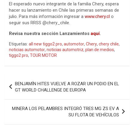
El esperado nuevo integrante de la familia Chery, espera
hacer su lanzamiento en Chile las primeras semanas de
julio. Para más información ingresar a
www.chery.cl
o
seguir sus RRSS @chery_chile.
Revisa nuestra sección Lanzamientos
aquí
.
Etiquetas:
all new tiggo2 pro
,
automotor
,
Chery
,
chery chile
,
noticias automotor
,
noticias automotriz
,
plan de medios
,
tiggo2 pro
,
TOUR MOTOR
Navegación
BENJAMÍN HITES VUELVE A ROZAR UN PODIO EN EL
de
GT WORLD CHALLENGE DE EUROPA
entradas
MINERA LOS PELAMBRES INTEGRÓ TRES MG ZS EV A
SU FLOTA DE VEHÍCULOS