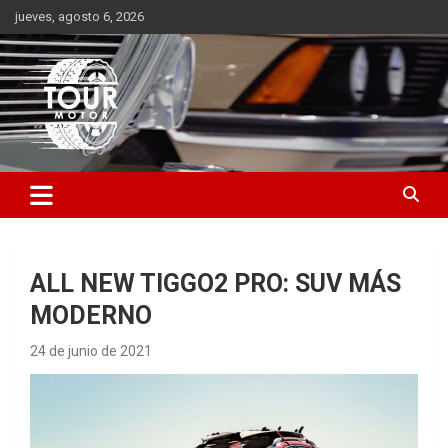
Saltar
jueves, agosto 6, 2026
al
contenido
Plataforma de contenido audiovisual para el sector automotriz
Tour Motor
ALL NEW TIGGO2 PRO: SUV MÁS
MODERNO
24 de junio de 2021