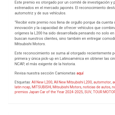
Este premio es otorgado por un comité de investigación y
estrenados en el mercado japonés. El reconocimiento desta
automotriz y de sus vehículos.
“Recibir este premio nos llena de orgullo porque da cuent
innovación y la capacidad de ofrecer vehículos que combina
orígenes la L200 ha sido desarrollada pensando no solo en la
buscan nuestros clientes, sino también en entregar comodi
Mitsubishi Motors.
Este reconocimiento se suma al otorgado recientemente po
primera y única pick-up en Latinoamérica en obtener las cin
NCAP, el más exigente de la historia.
Revisa nuestra sección Camionetas
aquí
Etiquetas:
All New L200
,
All New Mitsubishi L200
,
automotor
,
a
latin ncap
,
MITSUBISHI
,
Mitsubishi Motors
,
noticias de autos
,
n
premios Japan Car of the Year 2024-2025
,
SUV
,
TOUR MOTO