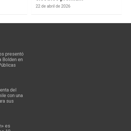
22 de abril de 2026
ps presentó
a Bolden en
Públicas
enta del
ile con una
ara sus
s
n» es