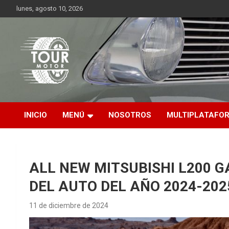
Saltar
lunes, agosto 10, 2026
al
contenido
Plataforma de contenido audiovisual para el sector automotriz
Tour Motor
INICIO
MENÚ
NOSOTROS
MULTIPLATAFO
ALL NEW MITSUBISHI L200 G
DEL AUTO DEL AÑO 2024-202
11 de diciembre de 2024