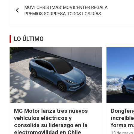
Navegación
MOVI CHRISTMAS: MOVICENTER REGALA
de
PREMIOS SORPRESA TODOS LOS DÍAS
entradas
LO ÚLTIMO
MG Motor lanza tres nuevos
Dongfen
vehículos eléctricos y
increíbl
consolida su liderazgo en la
forma má
electromovilidad en Chile
13 de mayo