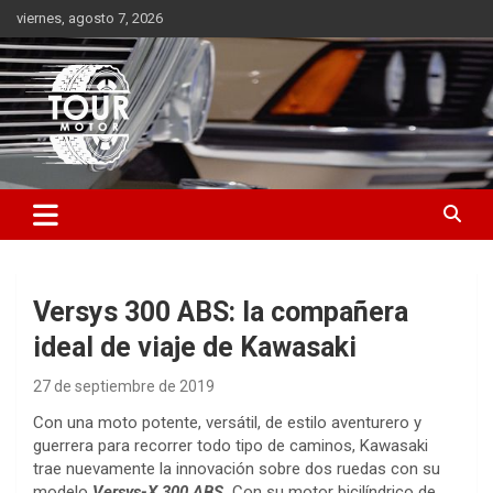
Saltar
viernes, agosto 7, 2026
al
contenido
Plataforma de contenido audiovisual para el sector automotriz
Tour Motor
Versys 300 ABS: la compañera
ideal de viaje de Kawasaki
27 de septiembre de 2019
Con una moto potente, versátil, de estilo aventurero y
guerrera para recorrer todo tipo de caminos, Kawasaki
trae nuevamente la innovación sobre dos ruedas con su
modelo
Versys-X 300 ABS.
Con su motor bicilíndrico de