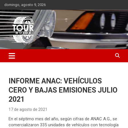
Saltar
domingo, agosto 9, 2026
al
contenido
Plataforma de contenido audiovisual para el sector automotriz
Tour Motor
INFORME ANAC: VEHÍCULOS
CERO Y BAJAS EMISIONES JULIO
2021
17 de agosto de 2021
En el séptimo mes del año, según cifras de ANAC A.G., se
comercializaron 335 unidades de vehículos con tecnología