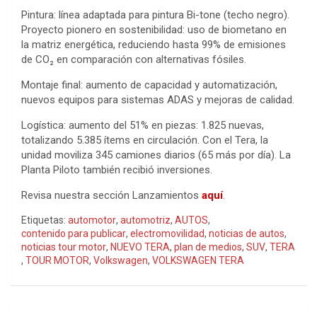
Pintura: línea adaptada para pintura Bi-tone (techo negro).
Proyecto pionero en sostenibilidad: uso de biometano en
la matriz energética, reduciendo hasta 99% de emisiones
de CO₂ en comparación con alternativas fósiles.
Montaje final: aumento de capacidad y automatización,
nuevos equipos para sistemas ADAS y mejoras de calidad.
Logística: aumento del 51% en piezas: 1.825 nuevas,
totalizando 5.385 ítems en circulación. Con el Tera, la
unidad moviliza 345 camiones diarios (65 más por día). La
Planta Piloto también recibió inversiones.
Revisa nuestra sección Lanzamientos
aquí
.
Etiquetas:
automotor
,
automotriz
,
AUTOS
,
contenido para publicar
,
electromovilidad
,
noticias de autos
,
noticias tour motor
,
NUEVO TERA
,
plan de medios
,
SUV
,
TERA
,
TOUR MOTOR
,
Volkswagen
,
VOLKSWAGEN TERA
Navegación