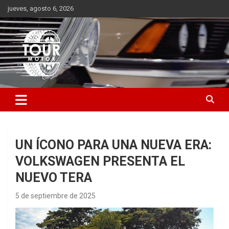
Saltar
jueves, agosto 6, 2026
al
contenido
Plataforma de contenido audiovisual para el sector automotriz
Tour Motor
UN ÍCONO PARA UNA NUEVA ERA:
VOLKSWAGEN PRESENTA EL
NUEVO TERA
5 de septiembre de 2025