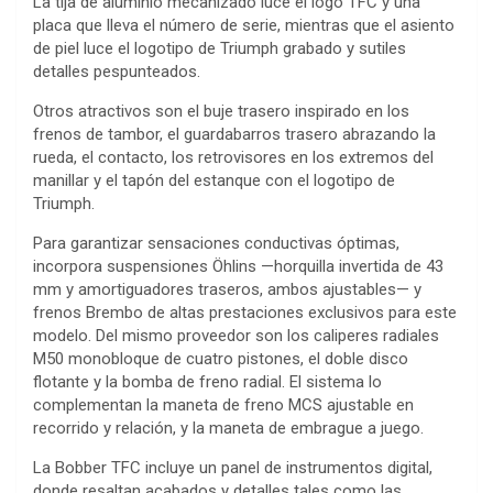
La tija de aluminio mecanizado luce el logo TFC y una
placa que lleva el número de serie, mientras que el asiento
de piel luce el logotipo de Triumph grabado y sutiles
detalles pespunteados.
Otros atractivos son el buje trasero inspirado en los
frenos de tambor, el guardabarros trasero abrazando la
rueda, el contacto, los retrovisores en los extremos del
manillar y el tapón del estanque con el logotipo de
Triumph.
Para garantizar sensaciones conductivas óptimas,
incorpora suspensiones Öhlins —horquilla invertida de 43
mm y amortiguadores traseros, ambos ajustables— y
frenos Brembo de altas prestaciones exclusivos para este
modelo. Del mismo proveedor son los caliperes radiales
M50 monobloque de cuatro pistones, el doble disco
flotante y la bomba de freno radial. El sistema lo
complementan la maneta de freno MCS ajustable en
recorrido y relación, y la maneta de embrague a juego.
La Bobber TFC incluye un panel de instrumentos digital,
donde resaltan acabados y detalles tales como las