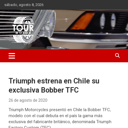
Saltar
sábado, agosto 8, 2026
al
contenido
Plataforma de contenido audiovisual para el sector automotriz
Tour Motor
Triumph estrena en Chile su
exclusiva Bobber TFC
26 de agosto de 2020
Triumph Motorcycles presentó en Chile la Bobber TFC,
modelo con el cual debuta en el país la gama más
exclusiva del fabricante británico, denominada Triumph
Factory Custom (TFC).